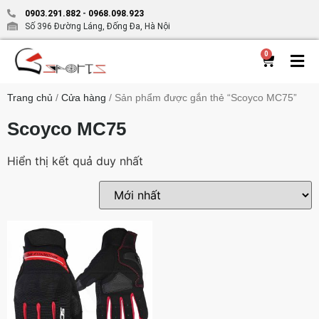
0903.291.882
-
0968.098.923
Số 396 Đường Láng, Đống Đa, Hà Nội
0
Trang chủ
/
Cửa hàng
/ Sản phẩm được gắn thẻ “Scoyco MC75”
Scoyco MC75
Hiển thị kết quả duy nhất