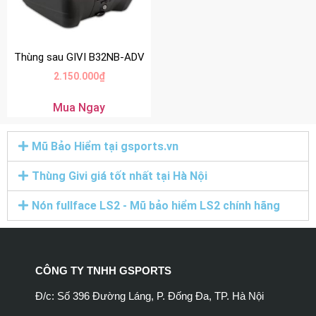
Thùng sau GIVI B32NB-ADV
2.150.000
₫
Mua Ngay
Mũ Bảo Hiểm tại gsports.vn
Thùng Givi giá tốt nhất tại Hà Nội
Nón fullface LS2 - Mũ bảo hiểm LS2 chính hãng
CÔNG TY TNHH GSPORTS
Đ/c: Số 396 Đường Láng, P. Đống Đa, TP. Hà Nội