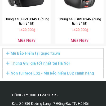
Thùng sau GIVI B34NT (dung
Thùng sau GIVI B34N (dung
tích 34 lít)
tích 34 lít)
1.420.000
₫
1.420.000
₫
Mua Ngay
Mua Ngay
Mũ Bảo Hiểm tại gsports.vn
Thùng Givi giá tốt nhất tại Hà Nội
Nón fullface LS2 - Mũ bảo hiểm LS2 chính hãng
CÔNG TY TNHH GSPORTS
Đ/c: Số 396 Đường Láng, P. Đống Đa, TP. Hà Nội