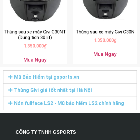
Thùng sau xe máy Givi C30NT
Thùng sau xe máy Givi C30N
(Dung tích 30 lít)
1.350.000
₫
1.350.000
₫
Mua Ngay
Mua Ngay
Mũ Bảo Hiểm tại gsports.vn
Thùng Givi giá tốt nhất tại Hà Nội
Nón fullface LS2 - Mũ bảo hiểm LS2 chính hãng
CÔNG TY TNHH GSPORTS