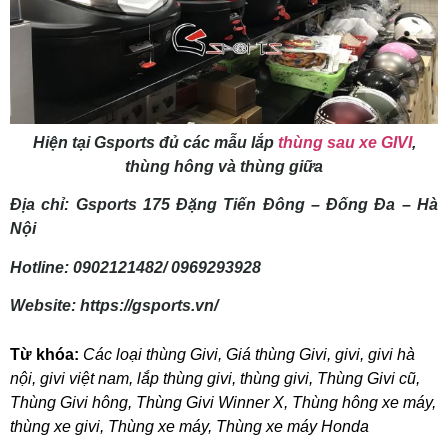
Hiện tại Gsports đủ các mẫu lắp
thùng sau xe GIVI
,
thùng hông và thùng giữa
Địa chỉ: Gsports 175 Đặng Tiến Đông – Đống Đa – Hà
Nội
Hotline: 0902121482/ 0969293928
Website: https://gsports.vn/
Từ khóa:
Các loại thùng Givi
,
Giá thùng Givi
,
givi
,
givi hà
nội
,
givi việt nam
,
lắp thùng givi
,
thùng givi
,
Thùng Givi cũ
,
Thùng Givi hông
,
Thùng Givi Winner X
,
Thùng hông xe máy
,
thùng xe givi
,
Thùng xe máy
,
Thùng xe máy Honda