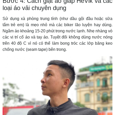
Bước 4: Cách giặt áo giáp HeVik và các
loại áo vải chuyên dụng
Sử dụng xà phòng trung tính (như dầu gội đầu hoặc sữa
tắm trẻ em) là mẹo nhỏ mà các biker lão luyện hay dùng.
Ngâm áo khoảng 15-20 phút trong nước lạnh. Nhẹ nhàng vò
các vị trí cổ áo và tay áo. Tuyệt đối không dùng nước nóng
trên 40 độ C vì nó có thể làm bong tróc các lớp băng keo
chống nước (seam tape) bên trong.