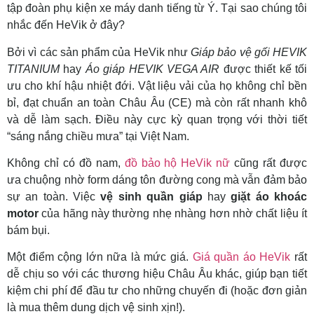
tập đoàn phụ kiện xe máy danh tiếng từ Ý. Tại sao chúng tôi
nhắc đến HeVik ở đây?
Bởi vì các sản phẩm của HeVik như
Giáp bảo vệ gối HEVIK
TITANIUM
hay
Áo giáp HEVIK VEGA AIR
được thiết kế tối
ưu cho khí hậu nhiệt đới. Vật liệu vải của họ không chỉ bền
bỉ, đạt chuẩn an toàn Châu Âu (CE) mà còn rất nhanh khô
và dễ làm sạch. Điều này cực kỳ quan trọng với thời tiết
“sáng nắng chiều mưa” tại Việt Nam.
Không chỉ có đồ nam,
đồ bảo hộ HeVik nữ
cũng rất được
ưa chuộng nhờ form dáng tôn đường cong mà vẫn đảm bảo
sự an toàn. Việc
vệ sinh quần giáp
hay
giặt áo khoác
motor
của hãng này thường nhẹ nhàng hơn nhờ chất liệu ít
bám bụi.
Một điểm cộng lớn nữa là mức giá.
Giá quần áo HeVik
rất
dễ chịu so với các thương hiệu Châu Âu khác, giúp bạn tiết
kiệm chi phí để đầu tư cho những chuyến đi (hoặc đơn giản
là mua thêm dung dịch vệ sinh xịn!).