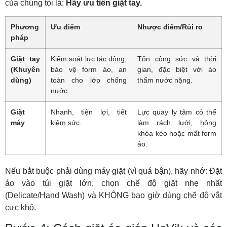
của chúng tôi là:
Hãy ưu tiên giặt tay.
Phương
Ưu điểm
Nhược điểm/Rủi ro
pháp
Giặt tay
Kiểm soát lực tác động,
Tốn công sức và thời
(Khuyên
bảo vệ form áo, an
gian, đặc biệt với áo
dùng)
toàn cho lớp chống
thấm nước nặng.
nước.
Giặt
Nhanh, tiện lợi, tiết
Lực quay ly tâm có thể
máy
kiệm sức.
làm rách lưới, hỏng
khóa kéo hoặc mất form
áo.
Nếu bắt buộc phải dùng máy giặt (vì quá bận), hãy nhớ: Đặt
áo vào túi giặt lớn, chọn chế độ giặt nhẹ nhất
(Delicate/Hand Wash) và KHÔNG bao giờ dùng chế độ vắt
cực khô.