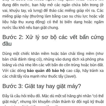
đụng đến nước, bạn hãy mở các ngăn chứa bên trong (ở
vai, khuỷu tay, và lưng) để tháo các miếng giáp rời ra. Các
miếng giáp này (thường làm bằng cao su chịu lực hoặc vật
liệu hấp thụ xung động) có thể bị biến dạng hoặc ngấm
nước lâu khô nếu bạn giặt chung.
Bước 2: Xử lý sơ bộ các vết bẩn cứng
đầu
Dùng một chiếc khăn mềm hoặc bàn chải lông mềm (như
bàn chải đánh răng cũ), nhúng vào dung dịch xà phòng pha
loãng và chà nhẹ lên các vết bẩn do côn trùng hoặc bùn đất.
Với các dòng
bảo quản đồ bảo hộ
cao cấp, hãy tránh xa
các chất tẩy rửa mạnh như thuốc tẩy (Javel).
Bước 3: Giặt tay hay giặt máy?
Đây là câu hỏi triệu đô. Mặc dù một số hãng ghi nhãn “có thể
giặt máy”, nhưng lời khuyên chân thành từ đội ngũ kỹ thuật