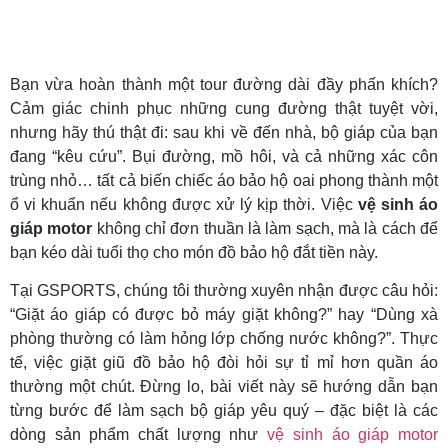
Bạn vừa hoàn thành một tour đường dài đầy phấn khích?
Cảm giác chinh phục những cung đường thật tuyệt vời,
nhưng hãy thú thật đi: sau khi về đến nhà, bộ giáp của bạn
đang “kêu cứu”. Bụi đường, mồ hôi, và cả những xác côn
trùng nhỏ… tất cả biến chiếc áo bảo hộ oai phong thành một
ổ vi khuẩn nếu không được xử lý kịp thời. Việc
vệ sinh áo
giáp motor
không chỉ đơn thuần là làm sạch, mà là cách để
bạn kéo dài tuổi thọ cho món đồ bảo hộ đắt tiền này.
Tại GSPORTS, chúng tôi thường xuyên nhận được câu hỏi:
“Giặt áo giáp có được bỏ máy giặt không?” hay “Dùng xà
phòng thường có làm hỏng lớp chống nước không?”. Thực
tế, việc giặt giũ đồ bảo hộ đòi hỏi sự tỉ mỉ hơn quần áo
thường một chút. Đừng lo, bài viết này sẽ hướng dẫn bạn
từng bước để làm sạch bộ giáp yêu quý – đặc biệt là các
dòng sản phẩm chất lượng như
vệ sinh áo giáp motor