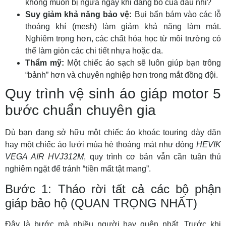
không muốn bị ngứa ngáy khi đang bo cua đâu nhỉ?
Suy giảm khả năng bảo vệ:
Bụi bẩn bám vào các lỗ
thoáng khí (mesh) làm giảm khả năng làm mát.
Nghiêm trọng hơn, các chất hóa học từ môi trường có
thể làm giòn các chi tiết nhựa hoặc da.
Thẩm mỹ:
Một chiếc áo sạch sẽ luôn giúp bạn trông
“bảnh” hơn và chuyên nghiệp hơn trong mắt đồng đội.
Quy trình vệ sinh áo giáp motor 5
bước chuẩn chuyên gia
Dù bạn đang sở hữu một chiếc áo khoác touring dày dặn
hay một chiếc áo lưới mùa hè thoáng mát như dòng
HEVIK
VEGA AIR HVJ312M
, quy trình cơ bản vẫn cần tuân thủ
nghiêm ngặt để tránh “tiền mất tật mang”.
Bước 1: Tháo rời tất cả các bộ phận
giáp bảo hộ (QUAN TRỌNG NHẤT)
Đây là bước mà nhiều người hay quên nhất. Trước khi