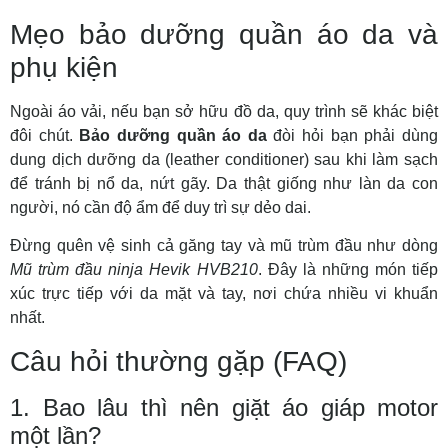
Mẹo bảo dưỡng quần áo da và
phụ kiện
Ngoài áo vải, nếu bạn sở hữu đồ da, quy trình sẽ khác biệt
đôi chút.
Bảo dưỡng quần áo da
đòi hỏi bạn phải dùng
dung dịch dưỡng da (leather conditioner) sau khi làm sạch
để tránh bị nổ da, nứt gãy. Da thật giống như làn da con
người, nó cần độ ẩm để duy trì sự dẻo dai.
Đừng quên vệ sinh cả găng tay và mũ trùm đầu như dòng
Mũ trùm đầu ninja Hevik HVB210
. Đây là những món tiếp
xúc trực tiếp với da mặt và tay, nơi chứa nhiều vi khuẩn
nhất.
Câu hỏi thường gặp (FAQ)
1. Bao lâu thì nên giặt áo giáp motor
một lần?