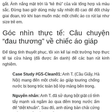
gắt. Ánh nắng mặt trời là “kẻ thù” của vải tổng hợp và màu
sắc. Đừng bao giờ dùng máy sấy nhiệt độ cao để đốt cháy
giai đoạn, trừ khi bạn muốn mặc một chiếc áo co rút lại như
size trẻ em.
Góc nhìn thực tế: Câu chuyện
“đau thương” về chiếc áo giáp
Để tăng tính thuyết phục, tôi xin kể lại một trường hợp thực
tế tại cửa hàng (đã được ẩn danh) để các bạn rút kinh
nghiệm.
Case Study #GS-Clean01:
Anh T. (Cầu Giấy, Hà
Nội) mang đến một chiếc áo giáp touring chống
nước bị bong tróc toàn bộ lớp màng bên trong.
Nguyên nhân:
Anh T. đã sử dụng bột giặt có tính
tẩy mạnh và ngâm áo qua đêm trong nước ấm
để “diệt khuẩn”. Sau đó, anh dùng bàn chải cứng