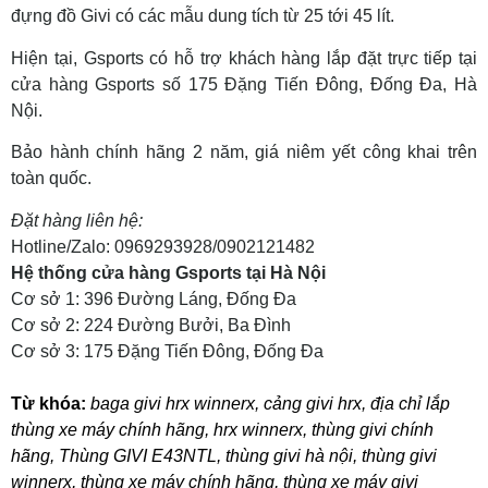
đựng đồ Givi có các mẫu dung tích từ 25 tới 45 lít.
Hiện tại, Gsports có hỗ trợ khách hàng lắp đặt trực tiếp tại
cửa hàng Gsports số 175 Đặng Tiến Đông, Đống Đa, Hà
Nội.
Bảo hành chính hãng 2 năm, giá niêm yết công khai trên
toàn quốc.
Đặt hàng liên hệ:
Hotline/Zalo: 0969293928/0902121482
Hệ thống cửa hàng Gsports tại Hà Nội
Cơ sở 1: 396 Đường Láng, Đống Đa
Cơ sở 2: 224 Đường Bưởi, Ba Đình
Cơ sở 3: 175 Đặng Tiến Đông, Đống Đa
Từ khóa:
baga givi hrx winnerx
,
cảng givi hrx
,
địa chỉ lắp
thùng xe máy chính hãng
,
hrx winnerx
,
thùng givi chính
hãng
,
Thùng GIVI E43NTL
,
thùng givi hà nội
,
thùng givi
winnerx
,
thùng xe máy chính hãng
,
thùng xe máy givi