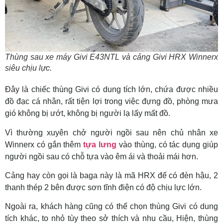
Thùng sau xe máy Givi E43NTL và cảng Givi HRX Winnerx
siêu chịu lực.
Đây là chiếc thùng Givi có dung tích lớn, chứa được nhiều
đồ đạc cá nhân, rất tiện lợi trong việc đựng đồ, phòng mưa
gió không bị ướt, không bị người lạ lấy mất đồ.
Vì thường xuyên chở người ngồi sau nên chủ nhân xe
Winnerx có gắn thêm
tựa lưng
vào thùng, có tác dụng giúp
người ngồi sau có chỗ tựa vào êm ái và thoải mái hơn.
Cảng hay còn gọi là baga này là mã HRX đế có đèn hậu, 2
thanh thép 2 bên được sơn tĩnh điện có độ chịu lực lớn.
Ngoài ra, khách hàng cũng có thể chọn thùng Givi có dung
tích khác, to nhỏ tùy theo sở thích và nhu cầu, Hiện, thùng