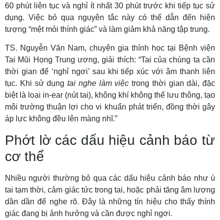
60 phút liên tục và nghỉ ít nhất 30 phút trước khi tiếp tục sử
dụng. Việc bỏ qua nguyên tắc này có thể dẫn đến hiện
tượng “mệt mỏi thính giác” và làm giảm khả năng tập trung.
TS. Nguyễn Văn Nam, chuyên gia thính học tại Bệnh viện
Tai Mũi Họng Trung ương, giải thích: “Tai của chúng ta cần
thời gian để ‘nghỉ ngơi’ sau khi tiếp xúc với âm thanh liên
tục. Khi sử dụng
tai nghe làm việc
trong thời gian dài, đặc
biệt là loại in-ear (nút tai), không khí không thể lưu thông, tạo
môi trường thuận lợi cho vi khuẩn phát triển, đồng thời gây
áp lực không đều lên màng nhĩ.”
Phớt lờ các dấu hiệu cảnh báo từ
cơ thể
Nhiều người thường bỏ qua các dấu hiệu cảnh báo như ù
tai tạm thời, cảm giác tức trong tai, hoặc phải tăng âm lượng
dần dần để nghe rõ. Đây là những tín hiệu cho thấy thính
giác đang bị ảnh hưởng và cần được nghỉ ngơi.