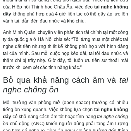
của Hiệp hội Thính học Châu Âu, việc đeo
tai nghe không
dây
không phù hợp quá 4 giờ liên tục có thể gây áp lực lên
vành tai, dẫn đến đau nhức và khó chịu.
Anh Minh Quân, chuyên viên phân tích tài chính tại một công
ty đa quốc gia ở Hà Nội chia sẻ: “Tôi từng mua một chiếc tai
nghe đắt tiền nhưng thiết kế không phù hợp với hình dáng
tai của mình. Sau mỗi cuộc họp kéo dài, tai tôi đau nhức và
thậm chí bị trầy nhẹ. Giờ đây, tôi luôn ưu tiên sự thoải mái
trước khi xem xét các tính năng khác.”
Bỏ qua khả năng cách âm và
tai
nghe chống ồn
Môi trường văn phòng mở (open space) thường có nhiều
tiếng ồn xung quanh. Việc không lựa chọn
tai nghe không
dây
có khả năng cách âm tốt hoặc tính năng
tai nghe chống
ồn
chủ động (ANC) khiến người dùng phải tăng âm lượng
cao hơn để nghe rõ, tiềm ẩn nguy cơ ảnh hưởng đến thính