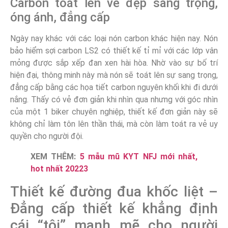
Carbon toát lên vẻ đẹp sang trọng,
óng ánh, đẳng cấp
Ngày nay khác với các loại nón carbon khác hiện nay. Nón
bảo hiểm sợi carbon LS2 có thiết kế tỉ mỉ với các lớp vân
mỏng được sắp xếp đan xen hài hòa. Nhờ vào sự bố trí
hiện đại, thông minh này mà nón sẽ toát lên sự sang trọng,
đẳng cấp bằng các họa tiết carbon nguyên khối khi đi dưới
nắng. Thấy có vẻ đơn giản khi nhìn qua nhưng với góc nhìn
của một 1 biker chuyên nghiệp, thiết kế đơn giản này sẽ
không chỉ làm tôn lên thần thái, mà còn làm toát ra vẻ uy
quyền cho người đội.
XEM THÊM:
5 mẫu mũ KYT NFJ mới nhất,
hot nhất 20223
Thiết kế đường đua khốc liệt –
Đẳng cấp thiết kế khẳng định
cái “tôi” mạnh mẽ cho người