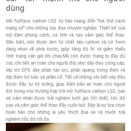
dùng
Mũ fullface carbon LS2 tự hào mang đến “hơi thở cách
mạng số” cho những tay đua chuyên nghiệp. Thiết kế của
mũ đậm phong cách, cá tính và tạo cảm giác thể thao.
Đặc biệt, nón được làm từ chất liệu carbon và có form
dáng nhọn về phía trước, giúp tăng độ fit và giảm thiểu
tình trạng cản gió khi chạy.Mũ còn được trang bị đầy đủ
các chi tiết an toàn cho người đội, như dây đeo cứng cáp,
lớp lót EPS dày phân tán lực, phản quang trong đêm và
lớp đệm lót bảo vệ phần cổ. Tất cả những chi tiết này đều
được đầu tư kỹ lưỡng, giúp đảm bảo an toàn cho người
đội trong mọi trường hợp.Với mũ fullface carbon LS2, bạn
sẽ cảm nhận được trải nghiệm lướt gió tốt nhất, tốc độ
cao và cảm giác thể thao đầy cuốn hút. Đây là sự lựa chọn
hoàn hảo cho những ai yêu thích đua xe và muốn trải
nghiệm tốc độ tối đa.