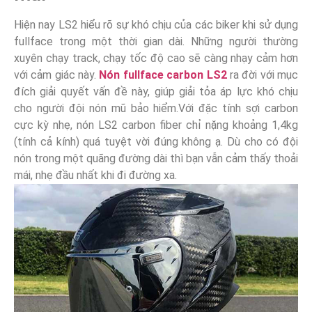
Hiện nay LS2 hiểu rõ sự khó chịu của các biker khi sử dụng
fullface trong một thời gian dài. Những người thường
xuyên chạy track, chạy tốc độ cao sẽ càng nhạy cảm hơn
với cảm giác này.
Nón fullface carbon LS2
ra đời với mục
đích giải quyết vấn đề này, giúp giải tỏa áp lực khó chịu
cho người đội nón mũ bảo hiểm.Với đặc tính sợi carbon
cực kỳ nhẹ, nón LS2 carbon fiber chỉ nặng khoảng 1,4kg
(tính cả kính) quá tuyệt vời đúng không ạ. Dù cho có đội
nón trong một quãng đường dài thì bạn vẫn cảm thấy thoải
mái, nhẹ đầu nhất khi đi đường xa.