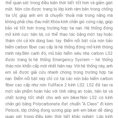
thể quan sát trong điều kiện thời tiết tốt hơn và giảm giật
mắt. Nón còn được trang bị lớp kính râm bên trong chống
tia UV, giúp anh em di chuyển thoải mái trong nắng mà
không phải chịu đau mắt.Khóa kính chắn gió cứng cáp, giúp
bảo vệ tốt hơn trong trường hợp tai nạn. Hệ thống đóng
mở kính cực tiện lợi, có thể thao tác bằng một tay hoặc
thậm chí cả khi dùng bao tay. Điểm nổi bật của nón bảo
hiểm carbon fiber cao cấp là hệ thống đóng mở kính thông
minh này.Bên cạnh đó, mũ bảo hiểm siêu nhẹ carbon LS2
được trang bị hệ thống Emergency System – hệ thống
tháo nón khẩn cấp mới nhất hiện nay. Với hệ thống này, anh
em sẽ được giải cứu nhanh chóng trong trường hợp tai
nạn. Điểm nổi bật này chỉ có tại các nón bảo hiểm carbon
fiber cao cấp như nón Fullface 2 kính LS2. LS2 đã tạo ra
một sản phẩm hoàn hảo với tính năng an toàn, tiện lợi và
chất lượng tốt nhất cho anh em biker.Nón LS2 có kính
chắn gió bằng Polycarbonate đạt chuẩn “A Class” đi kèm
Pinlock, lớp chống đọng sương giúp anh em biker dễ dàng
quan sát trong điều kiện thời tiết khắc nghiệt. Lớp kính