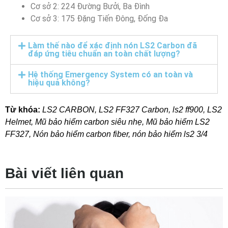
Cơ sở 2: 224 Đường Bưởi, Ba Đình
Cơ sở 3: 175 Đặng Tiến Đông, Đống Đa
Làm thế nào để xác định nón LS2 Carbon đã
đáp ứng tiêu chuẩn an toàn chất lượng?
Hệ thống Emergency System có an toàn và
hiệu quả không?
Từ khóa:
LS2 CARBON
,
LS2 FF327 Carbon
,
ls2 ff900
,
LS2
Helmet
,
Mũ bảo hiểm carbon siêu nhẹ
,
Mũ bảo hiểm LS2
FF327
,
Nón bảo hiểm carbon fiber
,
nón bảo hiểm ls2 3/4
Bài viết liên quan