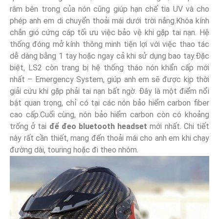
râm bên trong của nón cũng giúp hạn chế tia UV và cho
phép anh em di chuyển thoải mái dưới trời nắng.Khóa kính
chắn gió cứng cáp tối ưu việc bảo vệ khi gặp tai nạn. Hệ
thống đóng mở kính thông minh tiện lợi với việc thao tác
dễ dàng bằng 1 tay hoặc ngay cả khi sử dụng bao tay.Đặc
biệt, LS2 còn trang bị hệ thống tháo nón khẩn cấp mới
nhất – Emergency System, giúp anh em sẽ được kịp thời
giải cứu khi gặp phải tai nạn bất ngờ. Đây là một điểm nổi
bật quan trọng, chỉ có tại các nón bảo hiểm carbon fiber
cao cấp.Cuối cùng, nón bảo hiểm carbon còn có khoảng
trống ở tai
để đeo bluetooth headset
mới nhất. Chi tiết
này rất cần thiết, mang đến thoải mái cho anh em khi chạy
đường dài, touring hoặc đi theo nhóm.