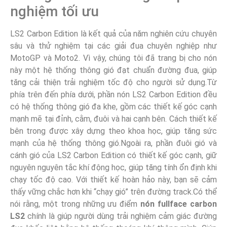
nghiệm tối ưu
LS2 Carbon Edition là kết quả của năm nghiên cứu chuyên
sâu và thử nghiệm tại các giải đua chuyên nghiệp như
MotoGP và Moto2. Vì vậy, chúng tôi đã trang bị cho nón
này một hệ thống thông gió đạt chuẩn đường đua, giúp
tăng cải thiện trải nghiệm tốc độ cho người sử dụng.Từ
phía trên đến phía dưới, phần nón LS2 Carbon Edition đều
có hệ thống thông gió đa khe, gồm các thiết kế góc cạnh
mạnh mẽ tại đỉnh, cằm, đuôi và hai cạnh bên. Cách thiết kế
bên trong được xây dựng theo khoa học, giúp tăng sức
mạnh của hệ thống thông gió.Ngoài ra, phần đuôi gió và
cánh gió của LS2 Carbon Edition có thiết kế góc cạnh, giữ
nguyên nguyên tắc khí động học, giúp tăng tính ổn định khi
chạy tốc độ cao. Với thiết kế hoàn hảo này, bạn sẽ cảm
thấy vững chắc hơn khi “chạy gió” trên đường track.Có thể
nói rằng, một trong những ưu điểm
nón fullface carbon
LS2
chính là giúp người dùng trải nghiệm cảm giác đường