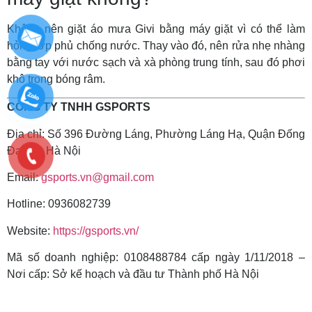
Không nên giặt áo mưa Givi bằng máy giặt vì có thể làm
hỏng lớp phủ chống nước. Thay vào đó, nên rửa nhẹ nhàng
bằng tay với nước sạch và xà phòng trung tính, sau đó phơi
khô trong bóng râm.
CÔNG TY TNHH GSPORTS
Địa chỉ: Số 396 Đường Láng, Phường Láng Hạ, Quận Đống
Đa, TP. Hà Nội
Email:
gsports.vn@gmail.com
Hotline: 0936082739
Website:
https://gsports.vn/
Mã số doanh nghiệp: 0108488784 cấp ngày 1/11/2018 –
Nơi cấp: Sở kế hoạch và đầu tư Thành phố Hà Nội