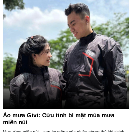
Áo mưa Givi: Cứu tinh bí mật mùa mưa
miền núi
Mưa rừng miền núi – cơn ác mộng của nhiều phượt thủ khi chinh