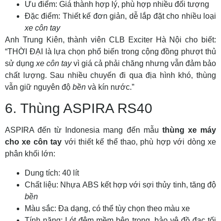
Ưu điểm: Giá thành hợp lý, phù hợp nhiều đối tượng
Đặc điểm: Thiết kế đơn giản, dễ lắp đặt cho nhiều loại
xe côn tay
Anh Trung Kiên, thành viên CLB Exciter Hà Nội cho biết:
“THỜI ĐẠI là lựa chọn phổ biến trong cộng đồng phượt thủ
sử dụng
xe côn tay
vì giá cả phải chăng nhưng vẫn đảm bảo
chất lượng. Sau nhiều chuyến đi qua địa hình khó, thùng
vẫn giữ nguyên độ
bền
và kín nước.”
6. Thùng ASPIRA RS40
ASPIRA đến từ Indonesia mang đến mẫu
thùng xe máy
cho xe côn tay
với thiết kế thể thao, phù hợp với dòng xe
phân khối lớn:
Dung tích: 40 lít
Chất liệu: Nhựa ABS kết hợp với sợi thủy tinh, tăng độ
bền
Màu sắc: Đa dạng, có thể tùy chọn theo màu xe
Tính năng: Lót đệm mềm bên trong, bảo vệ đồ đạc tối