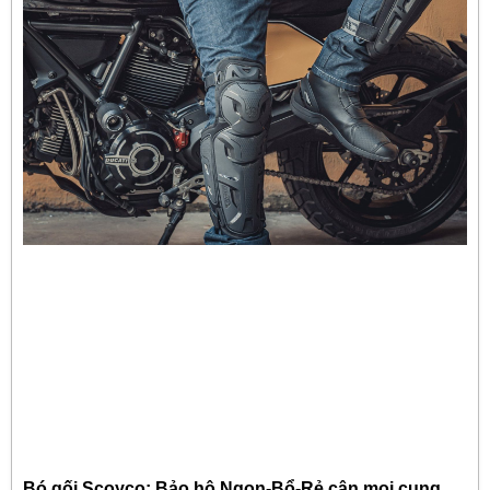
Bó gối Scoyco: Bảo hộ Ngon-Bổ-Rẻ cân mọi cung