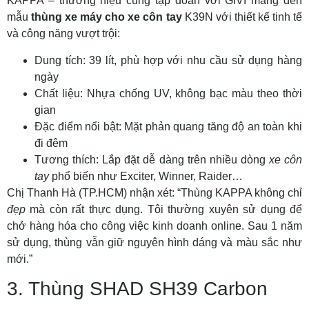
KAPPA – thương hiệu cùng tập đoàn với GIVI mang đến
mẫu
thùng xe máy cho xe côn tay
K39N với thiết kế tinh tế
và công năng vượt trội:
Dung tích: 39 lít, phù hợp với nhu cầu sử dụng hàng
ngày
Chất liệu: Nhựa chống UV, không bạc màu theo thời
gian
Đặc điểm nổi bật: Mặt phản quang tăng độ an toàn khi
đi đêm
Tương thích: Lắp đặt dễ dàng trên nhiều dòng
xe côn
tay
phổ biến như Exciter, Winner, Raider…
Chị Thanh Hà (TP.HCM) nhận xét: “Thùng KAPPA không chỉ
đẹp
mà còn rất thực dụng. Tôi thường xuyên sử dụng để
chở hàng hóa cho công việc kinh doanh online. Sau 1 năm
sử dụng, thùng vẫn giữ nguyên hình dáng và màu sắc như
mới.”
3. Thùng SHAD SH39 Carbon