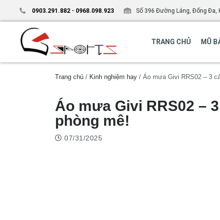
0903.291.882
-
0968.098.923
Số 396 Đường Láng, Đống Đa, 
TRANG CHỦ
MŨ B
Trang chủ
/
Kinh nghiệm hay
/ Áo mưa Givi RRS02 – 3 cải
Áo mưa Givi RRS02 – 3 
phòng mê!
07/31/2025