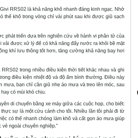
 Givi RRS02 là khả năng khô nhanh đáng kinh ngạc. Nhờ
có thể khô trong vòng chỉ vài phút sau khi được giũ sạch
c phát triển dựa trên nghiên cứu về hành vi phân tử của
i vải được xử lý để có khả năng đẩy nước ra khỏi bề mặt
ng khí lưu thông tốt hơn, tăng cường khả năng bay hơi
RRS02 trong nhiều điều kiện thời tiết khác nhau và ghi
 trong điều kiện nhiệt độ và độ ẩm bình thường. Điều này
ơn mưa, bạn chỉ cần giũ nhẹ áo mưa và treo lên móc, sau
 hay có mùi khó chịu.
yên di chuyển bằng xe máy giữa các cuộc họp, cho biết:
ực sự là một cứu cánh cho tôi. Nhiều lần tôi phải đi từ
iệc có thể nhanh chóng làm khô và cất gọn áo mưa giúp
ợc vẻ ngoài chuyên nghiệp.”