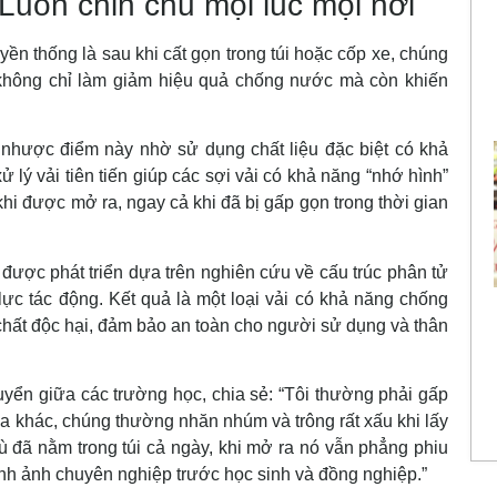
Luôn chỉn chu mọi lúc mọi nơi
ền thống là sau khi cất gọn trong túi hoặc cốp xe, chúng
không chỉ làm giảm hiệu quả chống nước mà còn khiến
hược điểm này nhờ sử dụng chất liệu đặc biệt có khả
 lý vải tiên tiến giúp các sợi vải có khả năng “nhớ hình”
hi được mở ra, ngay cả khi đã bị gấp gọn trong thời gian
ược phát triển dựa trên nghiên cứu về cấu trúc phân tử
lực tác động. Kết quả là một loại vải có khả năng chống
hất độc hại, đảm bảo an toàn cho người sử dụng và thân
yển giữa các trường học, chia sẻ: “Tôi thường phải gấp
ưa khác, chúng thường nhăn nhúm và trông rất xấu khi lấy
đã nằm trong túi cả ngày, khi mở ra nó vẫn phẳng phiu
hình ảnh chuyên nghiệp trước học sinh và đồng nghiệp.”