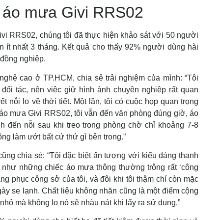
ới áo mưa Givi RRS02
vi RRS02, chúng tôi đã thực hiện khảo sát với 50 người
 ít nhất 3 tháng. Kết quả cho thấy 92% người dùng hài
 đồng nghiệp.
 nghệ cao ở TP.HCM, chia sẻ trải nghiệm của mình: “Tôi
đối tác, nên việc giữ hình ảnh chuyên nghiệp rất quan
 nỗi lo về thời tiết. Một lần, tôi có cuộc họp quan trọng
áo mưa Givi RRS02, tôi vẫn đến văn phòng đúng giờ, áo
 đến nỗi sau khi treo trong phòng chờ chỉ khoảng 7-8
ông làm ướt bất cứ thứ gì bên trong.”
ũng chia sẻ: “Tôi đặc biệt ấn tượng với kiểu dáng thanh
 như những chiếc áo mưa thông thường trông rất ‘công
ng phục công sở của tôi, và đôi khi tôi thậm chí còn mặc
ày se lạnh. Chất liệu không nhăn cũng là một điểm cộng
h nhỏ mà không lo nó sẽ nhàu nát khi lấy ra sử dụng.”