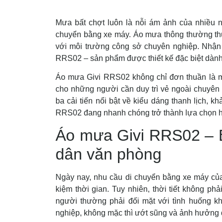
Mưa bất chợt luôn là nỗi ám ảnh của nhiều n
chuyển bằng xe máy. Áo mưa thông thường thư
với môi trường công sở chuyên nghiệp. Nhận 
RRS02 – sản phẩm được thiết kế đặc biệt dành c
Áo mưa Givi RRS02 không chỉ đơn thuần là 
cho những người cần duy trì vẻ ngoài chuyên n
ba cải tiến nổi bật về kiểu dáng thanh lịch, 
RRS02 đang nhanh chóng trở thành lựa chọn h
Áo mưa Givi RRS02 – 
dân văn phòng
Ngày nay, nhu cầu di chuyển bằng xe máy của 
kiệm thời gian. Tuy nhiên, thời tiết không p
người thường phải đối mặt với tình huống k
nghiệp, không mặc thì ướt sũng và ảnh hưởng 