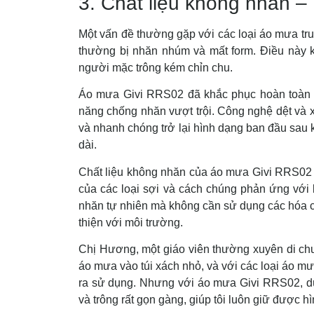
3. Chất liệu không nhăn – 
Một vấn đề thường gặp với các loại áo mưa truy
thường bị nhăn nhúm và mất form. Điều này 
người mặc trông kém chỉn chu.
Áo mưa Givi RRS02 đã khắc phục hoàn toàn n
năng chống nhăn vượt trội. Công nghệ dệt và xử
và nhanh chóng trở lại hình dạng ban đầu sau k
dài.
Chất liệu không nhăn của áo mưa Givi RRS02 đ
của các loại sợi và cách chúng phản ứng với 
nhăn tự nhiên mà không cần sử dụng các hóa c
thiện với môi trường.
Chị Hương, một giáo viên thường xuyên di chu
áo mưa vào túi xách nhỏ, và với các loại áo m
ra sử dụng. Nhưng với áo mưa Givi RRS02, dù 
và trông rất gọn gàng, giúp tôi luôn giữ được 