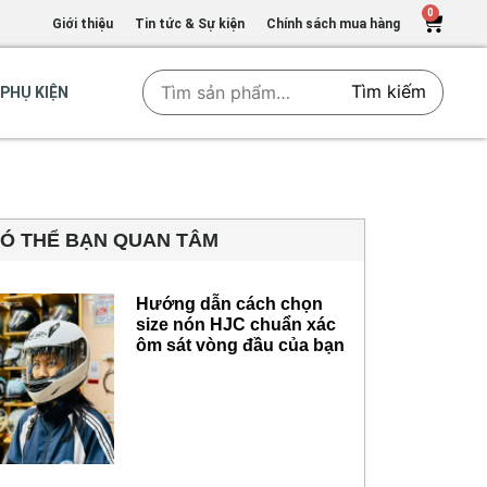
0
Giới thiệu
Tin tức & Sự kiện
Chính sách mua hàng
Tìm kiếm
PHỤ KIỆN
Ó THỂ BẠN QUAN TÂM
Hướng dẫn cách chọn
size nón HJC chuẩn xác
ôm sát vòng đầu của bạn