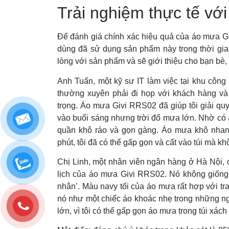
Trải nghiệm thực tế v
Để đánh giá chính xác hiệu quả của áo mưa Gi
dùng đã sử dụng sản phẩm này trong thời gian
lòng với sản phẩm và sẽ giới thiệu cho bạn bè,
Anh Tuấn, một kỹ sư IT làm việc tại khu công
thường xuyên phải đi họp với khách hàng và 
trọng. Áo mưa Givi RRS02 đã giúp tôi giải quyết
vào buổi sáng nhưng trời đổ mưa lớn. Nhờ có 
quần khô ráo và gọn gàng. Áo mưa khô nhanh
phút, tôi đã có thể gấp gọn và cất vào túi mà kh
Chị Linh, một nhân viên ngân hàng ở Hà Nội, c
lịch của áo mưa Givi RRS02. Nó không giống
nhân’. Màu navy tối của áo mưa rất hợp với tra
nó như một chiếc áo khoác nhẹ trong những ng
lớn, vì tôi có thể gấp gọn áo mưa trong túi xác