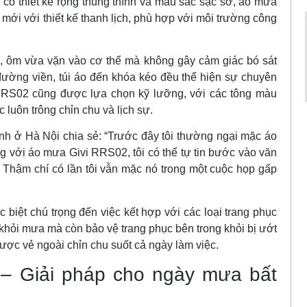
 có thiết kế rộng thùng thình và màu sắc sặc sỡ, áo mưa
ới với thiết kế thanh lịch, phù hợp với môi trường công
, ôm vừa vặn vào cơ thể mà không gây cảm giác bó sát
ừ đường viền, túi áo đến khóa kéo đều thể hiện sự chuyên
 RRS02 cũng được lựa chọn kỹ lưỡng, với các tông màu
luôn trông chỉn chu và lịch sự.
hính ở Hà Nội chia sẻ: “Trước đây tôi thường ngại mặc áo
g với áo mưa Givi RRS02, tôi có thể tự tin bước vào văn
Thậm chí có lần tôi vẫn mặc nó trong một cuộc họp gấp
biệt chú trọng đến việc kết hợp với các loại trang phục
hỏi mưa mà còn bảo vệ trang phục bên trong khỏi bị ướt
ợc vẻ ngoài chỉn chu suốt cả ngày làm việc.
– Giải pháp cho ngày mưa bất