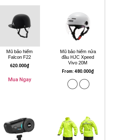
Mũ bảo hiểm
Mũ bảo hiểm nửa
Falcon F22
đầu HJC Xpeed
Vivo 20M
620.000
₫
From:
480.000
₫
Mua Ngay