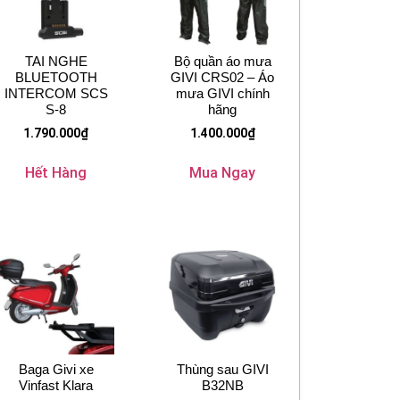
TAI NGHE
Bộ quần áo mưa
BLUETOOTH
GIVI CRS02 – Áo
INTERCOM SCS
mưa GIVI chính
S-8
hãng
1.790.000
₫
1.400.000
₫
Hết Hàng
Mua Ngay
Baga Givi xe
Thùng sau GIVI
Vinfast Klara
B32NB