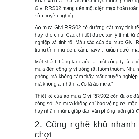
Khác với các loại áo mưa truyền thống thường
Givi RRS02 mang đến một diện mạo hoàn toàn m
sở chuyên nghiệp.
Áo mưa Givi RRS02 có đường cắt may tinh tế
hay khó chịu. Các chi tiết được xử lý tỉ mỉ, t
nghiệp và tinh tế. Màu sắc của áo mưa Givi
trung tính như đen, xám, navy… giúp người mặc 
Một khách hàng làm việc tại một công ty tài c
mưa đến công ty vì trông rất luộm thuộm. Nhưn
phòng mà không cảm thấy mất chuyên nghiệp. 
mà không ai nhận ra đó là áo mưa.”
Thiết kế của áo mưa Givi RRS02 còn được đặc 
công sở. Áo mưa không chỉ bảo vệ người mặc k
hay nhăn nhúm, giúp dân văn phòng luôn giữ đư
2. Công nghệ khô nhanh 
chợt