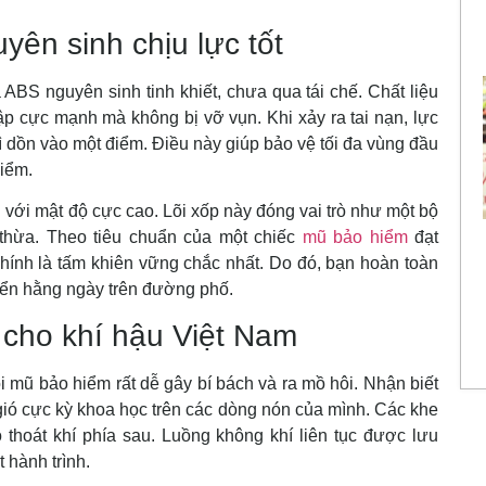
yên sinh chịu lực tốt
BS nguyên sinh tinh khiết, chưa qua tái chế. Chất liệu
ập cực mạnh mà không bị vỡ vụn. Khi xảy ra tai nạn, lực
ì dồn vào một điểm. Điều này giúp bảo vệ tối đa vùng đầu
hiểm.
 với mật độ cực cao. Lõi xốp này đóng vai trò như một bộ
thừa. Theo tiêu chuẩn của một chiếc
mũ bảo hiểm
đạt
ính là tấm khiên vững chắc nhất. Do đó, bạn hoàn toàn
yển hằng ngày trên đường phố.
u cho khí hậu Việt Nam
 mũ bảo hiểm rất dễ gây bí bách và ra mồ hôi. Nhận biết
gió cực kỳ khoa học trên các dòng nón của mình. Các khe
ỗ thoát khí phía sau. Luồng không khí liên tục được lưu
 hành trình.