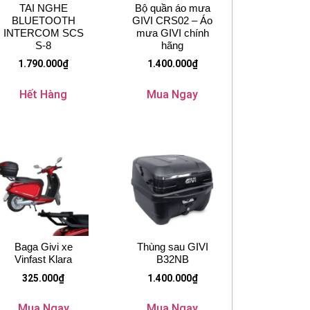
TAI NGHE
Bộ quần áo mưa
BLUETOOTH
GIVI CRS02 – Áo
INTERCOM SCS
mưa GIVI chính
S-8
hãng
1.790.000
₫
1.400.000
₫
Hết Hàng
Mua Ngay
Baga Givi xe
Thùng sau GIVI
Vinfast Klara
B32NB
325.000
₫
1.400.000
₫
Mua Ngay
Mua Ngay