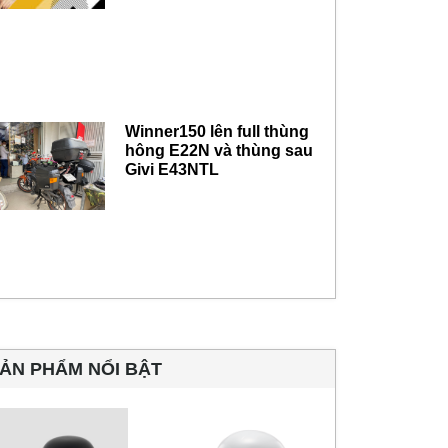
Winner150 lên full thùng
hông E22N và thùng sau
Givi E43NTL
ẢN PHẨM NỔI BẬT