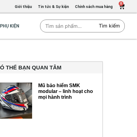
0
Giới thiệu
Tin tức & Sự kiện
Chính sách mua hàng
Tìm kiếm
PHỤ KIỆN
Ó THỂ BẠN QUAN TÂM
Mũ bảo hiểm SMK
modular – linh hoạt cho
mọi hành trình