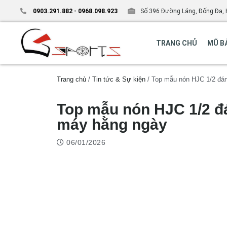
0903.291.882
-
0968.098.923
Số 396 Đường Láng, Đống Đa, 
TRANG CHỦ
MŨ B
Trang chủ
/
Tin tức & Sự kiện
/ Top mẫu nón HJC 1/2 đá
Top mẫu nón HJC 1/2 đ
máy hằng ngày
06/01/2026