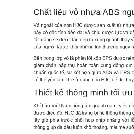
Chất liệu vỏ nhựa ABS ngu
Vỏ ngoài của nón HJC được sản xuất từ nhựa A
này có đặc tính dẻo dai và chịu được lực va đ
tác động sẽ được tán đều ra xung quanh thay v
của người lái xe khỏi những tổn thương nguy 
Bên trong lớp vỏ là phần lõi xốp EPS được nén
giảm chấn hấp thụ hoàn toàn xung động dư 
chuẩn quốc tế, sự kết hợp giữa ABS và EPS ch
có thể yên tâm khi sử dụng nón HJC để di chu
Thiết kế thông minh tối ư
Khí hậu Việt Nam nóng ẩm quanh năm, việc đội
được điều đó, HJC đã trang bị hệ thống thông 
lấy gió phía trước phối hợp nhịp nhàng với l
thông giúp da đầu luôn khô thoáng, mát mẻ suốt