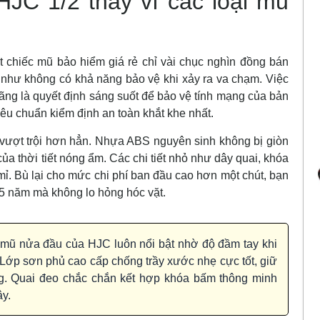
JC 1/2 thay vì các loại mũ
 chiếc mũ bảo hiểm giá rẻ chỉ vài chục nghìn đồng bán
 như không có khả năng bảo vệ khi xảy ra va chạm. Việc
ãng là quyết định sáng suốt để bảo vệ tính mạng của bản
êu chuẩn kiểm định an toàn khắt khe nhất.
ượt trội hơn hẳn. Nhựa ABS nguyên sinh không bị giòn
a thời tiết nóng ẩm. Các chi tiết nhỏ như dây quai, khóa
ỉ. Bù lại cho mức chi phí ban đầu cao hơn một chút, bạn
 5 năm mà không lo hỏng hóc vặt.
mũ nửa đầu của HJC luôn nổi bật nhờ độ đầm tay khi
Lớp sơn phủ cao cấp chống trầy xước nhẹ cực tốt, giữ
ng. Quai đeo chắc chắn kết hợp khóa bấm thông minh
ây.