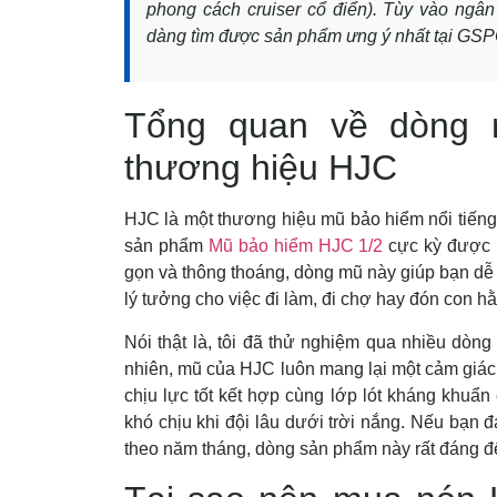
phong cách cruiser cổ điển). Tùy vào ngân
dàng tìm được sản phẩm ưng ý nhất tại GS
Tổng quan về dòng 
thương hiệu HJC
HJC là một thương hiệu mũ bảo hiểm nổi tiếng
sản phẩm
Mũ bảo hiểm HJC 1/2
cực kỳ được ư
gọn và thông thoáng, dòng mũ này giúp bạn dễ 
lý tưởng cho việc đi làm, đi chợ hay đón con 
Nói thật là, tôi đã thử nghiệm qua nhiều dòn
nhiên, mũ của HJC luôn mang lại một cảm giác
chịu lực tốt kết hợp cùng lớp lót kháng khuẩ
khó chịu khi đội lâu dưới trời nắng. Nếu bạn 
theo năm tháng, dòng sản phẩm này rất đáng đ