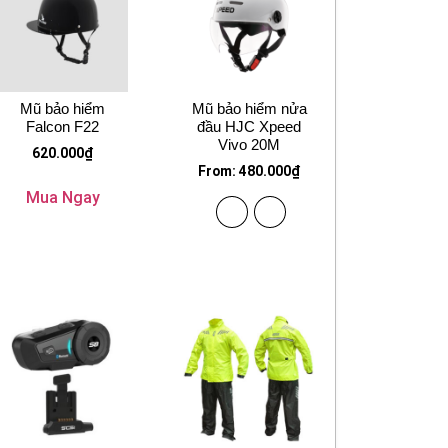
Mũ bảo hiểm
Mũ bảo hiểm nửa
Falcon F22
đầu HJC Xpeed
Vivo 20M
620.000
₫
From:
480.000
₫
Mua Ngay