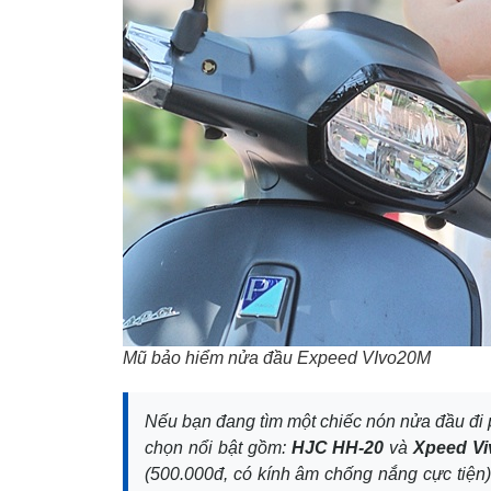
Mũ bảo hiểm nửa đầu Expeed VIvo20M
Nếu bạn đang tìm một chiếc nón nửa đầu đi p
chọn nổi bật gồm:
HJC HH-20
và
Xpeed Vi
(500.000đ, có kính âm chống nắng cực tiện