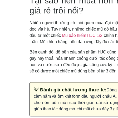
Tại sao nên mua nón H
giá rẻ trôi nổi?
Nhiều người thường có thói quen mua đại một
dọc vỉa hè. Tuy nhiên, những chiếc mũ đó hầu
đầu tư một chiếc
Mũ bảo hiểm HJC 1/2
chính h
thân. Mũ chính hãng luôn đáp ứng đầy đủ các ti
Bên cạnh đó, độ bền của sản phẩm HJC cũng v
gãy hay thoái hóa nhanh chóng dưới tác động củ
nón và nước sơn đều được gia công cực kỳ tỉ m
sẽ có được một chiếc mũ dùng bền bỉ từ 3 đến
💡 Đánh giá chất lượng thực tế:
Dòng 
cầm nắm và ôm khít form đầu người châu Á. 
cho nón luôn mới sau thời gian dài sử dụ
giúp thao tác đóng mở chỉ mất chưa đầy 3 gi