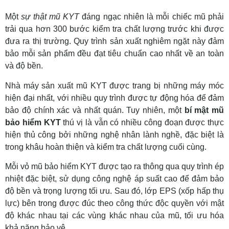
Một
sự thật mũ KYT
đáng ngạc nhiên là mỗi chiếc mũ phải
trải qua hơn 300 bước kiểm tra chất lượng trước khi được
đưa ra thị trường. Quy trình sản xuất nghiêm ngặt này đảm
bảo mỗi sản phẩm đều đạt tiêu chuẩn cao nhất về an toàn
và độ bền.
Nhà máy sản xuất mũ KYT được trang bị những máy móc
hiện đại nhất, với nhiều quy trình được tự động hóa để đảm
bảo độ chính xác và nhất quán. Tuy nhiên, một
bí mật mũ
bảo hiểm KYT
thú vị là vẫn có nhiều công đoạn được thực
hiện thủ công bởi những nghệ nhân lành nghề, đặc biệt là
trong khâu hoàn thiện và kiểm tra chất lượng cuối cùng.
Mỗi vỏ mũ bảo hiểm KYT được tạo ra thông qua quy trình ép
nhiệt đặc biệt, sử dụng công nghệ áp suất cao để đảm bảo
độ bền và trọng lượng tối ưu. Sau đó, lớp EPS (xốp hấp thụ
lực) bên trong được đúc theo công thức độc quyền với mật
độ khác nhau tại các vùng khác nhau của mũ, tối ưu hóa
khả năng bảo vệ.