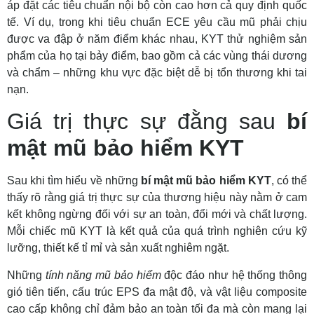
áp đặt các tiêu chuẩn nội bộ còn cao hơn cả quy định quốc
tế. Ví dụ, trong khi tiêu chuẩn ECE yêu cầu mũ phải chịu
được va đập ở năm điểm khác nhau, KYT thử nghiệm sản
phẩm của họ tại bảy điểm, bao gồm cả các vùng thái dương
và chẩm – những khu vực đặc biệt dễ bị tổn thương khi tai
nạn.
Giá trị thực sự đằng sau
bí
mật mũ bảo hiểm KYT
Sau khi tìm hiểu về những
bí mật mũ bảo hiểm KYT
, có thể
thấy rõ rằng giá trị thực sự của thương hiệu này nằm ở cam
kết không ngừng đối với sự an toàn, đổi mới và chất lượng.
Mỗi chiếc mũ KYT là kết quả của quá trình nghiên cứu kỹ
lưỡng, thiết kế tỉ mỉ và sản xuất nghiêm ngặt.
Những
tính năng mũ bảo hiểm
độc đáo như hệ thống thông
gió tiên tiến, cấu trúc EPS đa mật độ, và vật liệu composite
cao cấp không chỉ đảm bảo an toàn tối đa mà còn mang lại