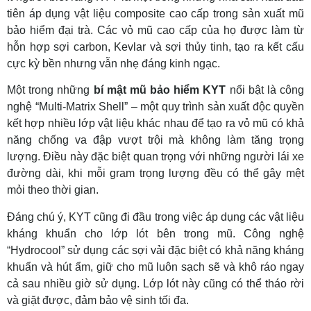
tiên áp dụng vật liệu composite cao cấp trong sản xuất mũ
bảo hiểm đại trà. Các vỏ mũ cao cấp của họ được làm từ
hỗn hợp sợi carbon, Kevlar và sợi thủy tinh, tạo ra kết cấu
cực kỳ bền nhưng vẫn nhẹ đáng kinh ngạc.
Một trong những
bí mật mũ bảo hiểm KYT
nổi bật là công
nghệ “Multi-Matrix Shell” – một quy trình sản xuất độc quyền
kết hợp nhiều lớp vật liệu khác nhau để tạo ra vỏ mũ có khả
năng chống va đập vượt trội mà không làm tăng trọng
lượng. Điều này đặc biệt quan trọng với những người lái xe
đường dài, khi mỗi gram trọng lượng đều có thể gây mệt
mỏi theo thời gian.
Đáng chú ý, KYT cũng đi đầu trong việc áp dụng các vật liệu
kháng khuẩn cho lớp lót bên trong mũ. Công nghệ
“Hydrocool” sử dụng các sợi vải đặc biệt có khả năng kháng
khuẩn và hút ẩm, giữ cho mũ luôn sạch sẽ và khô ráo ngay
cả sau nhiều giờ sử dụng. Lớp lót này cũng có thể tháo rời
và giặt được, đảm bảo vệ sinh tối đa.