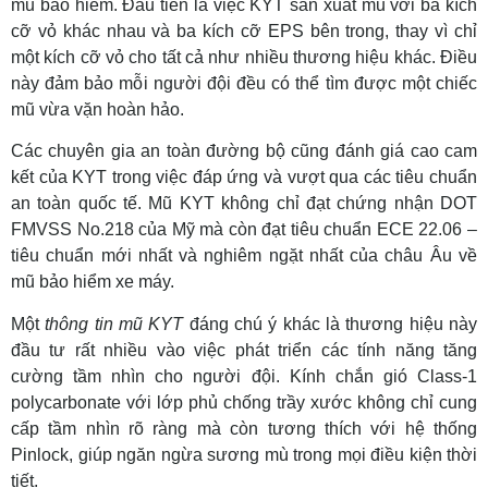
mũ bảo hiểm. Đầu tiên là việc KYT sản xuất mũ với ba kích
cỡ vỏ khác nhau và ba kích cỡ EPS bên trong, thay vì chỉ
một kích cỡ vỏ cho tất cả như nhiều thương hiệu khác. Điều
này đảm bảo mỗi người đội đều có thể tìm được một chiếc
mũ vừa vặn hoàn hảo.
Các chuyên gia an toàn đường bộ cũng đánh giá cao cam
kết của KYT trong việc đáp ứng và vượt qua các tiêu chuẩn
an toàn quốc tế. Mũ KYT không chỉ đạt chứng nhận DOT
FMVSS No.218 của Mỹ mà còn đạt tiêu chuẩn ECE 22.06 –
tiêu chuẩn mới nhất và nghiêm ngặt nhất của châu Âu về
mũ bảo hiểm xe máy.
Một
thông tin mũ KYT
đáng chú ý khác là thương hiệu này
đầu tư rất nhiều vào việc phát triển các tính năng tăng
cường tầm nhìn cho người đội. Kính chắn gió Class-1
polycarbonate với lớp phủ chống trầy xước không chỉ cung
cấp tầm nhìn rõ ràng mà còn tương thích với hệ thống
Pinlock, giúp ngăn ngừa sương mù trong mọi điều kiện thời
tiết.