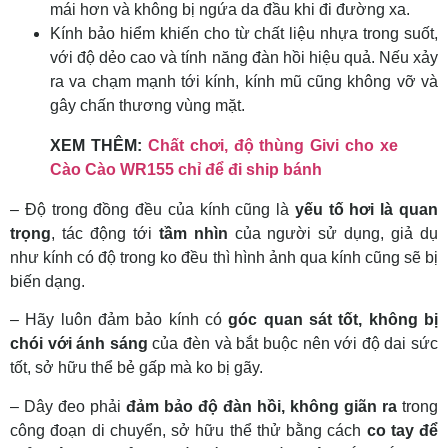
mái hơn và không bị ngứa da đầu khi đi đường xa.
Kính bảo hiểm khiến cho từ chất liệu nhựa trong suốt,
với độ dẻo cao và tính năng đàn hồi hiệu quả. Nếu xảy
ra va chạm mạnh tới kính, kính mũ cũng không vỡ và
gây chấn thương vùng mặt.
XEM THÊM:
Chất chơi, độ thùng Givi cho xe
Cào Cào WR155 chỉ để đi ship bánh
– Độ trong đồng đều của kính cũng là
yếu tố
hơi
là quan
trọng
,
tác động
tới
tầm nhìn
của người sử dụng,
giả dụ
như kính
có
độ trong
ko
đều thì hình ảnh qua kính cũng sẽ bị
biến dạng.
– Hãy luôn
đảm bảo
kính có
góc quan sát tốt,
không
bị
chói
với
ánh sáng
của đèn và
bắt buộc
nên
với
độ
dai sức
tốt,
sở hữu
thể bẻ gấp mà
ko
bị gãy.
– Dây đeo phải
đảm bảo độ đàn hồi,
không
giãn ra
trong
công đoạn
di chuyển,
sở hữu
thể thử bằng cách
co tay để