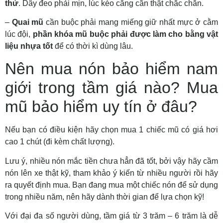
thử
. Dây đeo
phải
mịn,
lúc
kéo căng
cần
thật chắc chắn.
–
Quai mũ
cần
buộc phải
mang
miếng giữ
nhất mực
ở cằm
lúc
đội,
phần khóa mũ
buộc phải
được
làm cho
bằng
vật
liệu
nhựa tốt
để
có
thời kì
dùng
lâu.
Nên mua nón bảo hiểm nam
giới trong tầm giá nào? Mua
mũ bảo hiểm uy tín ở đâu?
Nếu bạn có điều kiện hãy chọn mua 1 chiếc mũ có giá hơi
cao 1 chút (đi kèm chất lượng).
Lưu ý, nhiều nón mắc tiền chưa hẳn đã tốt, bởi vậy hãy cầm
nón lên xe thật kỹ, tham khảo ý kiến từ nhiều người rồi hãy
ra quyết định mua. Bạn đang mua một chiếc nón để sử dụng
trong nhiều năm, nên hãy dành thời gian để lựa chọn kỹ!
Với đại đa số người dùng, tầm giá từ 3 trăm – 6 trăm là dễ