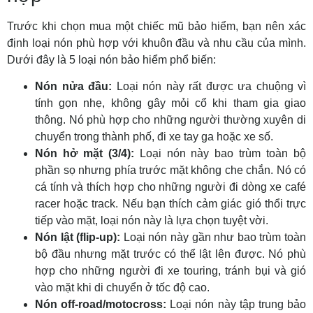
Trước khi chọn mua một chiếc mũ bảo hiểm, bạn nên xác
định loại nón phù hợp với khuôn đầu và nhu cầu của mình.
Dưới đây là 5 loại nón bảo hiểm phổ biến:
Nón nửa đầu:
Loại nón này rất được ưa chuộng vì
tính gọn nhẹ, không gây mỏi cổ khi tham gia giao
thông. Nó phù hợp cho những người thường xuyên di
chuyển trong thành phố, đi xe tay ga hoặc xe số.
Nón hở mặt (3/4):
Loại nón này bao trùm toàn bộ
phần sọ nhưng phía trước mặt không che chắn. Nó có
cá tính và thích hợp cho những người đi dòng xe café
racer hoặc track. Nếu bạn thích cảm giác gió thổi trực
tiếp vào mặt, loại nón này là lựa chọn tuyệt vời.
Nón lật (flip-up):
Loại nón này gần như bao trùm toàn
bộ đầu nhưng mặt trước có thể lật lên được. Nó phù
hợp cho những người đi xe touring, tránh bụi và gió
vào mặt khi di chuyển ở tốc độ cao.
Nón off-road/motocross:
Loại nón này tập trung bảo