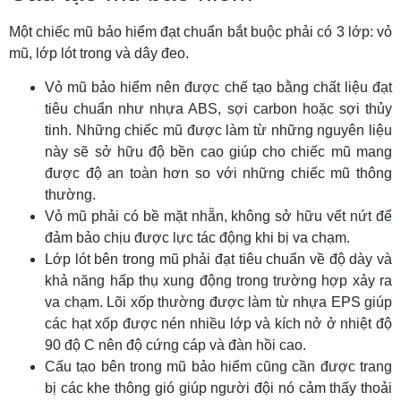
Một chiếc mũ bảo hiểm đạt chuẩn bắt buộc phải có 3 lớp: vỏ
mũ, lớp lót trong và dây đeo.
Vỏ mũ bảo hiểm nên được chế tạo bằng chất liệu đạt
tiêu chuẩn như nhựa ABS, sợi carbon hoặc sợi thủy
tinh. Những chiếc mũ được làm từ những nguyên liệu
này sẽ sở hữu độ bền cao giúp cho chiếc mũ mang
được độ an toàn hơn so với những chiếc mũ thông
thường.
Vỏ mũ phải có bề mặt nhẵn, không sở hữu vết nứt để
đảm bảo chịu được lực tác động khi bị va chạm.
Lớp lót bên trong mũ phải đạt tiêu chuẩn về độ dày và
khả năng hấp thụ xung động trong trường hợp xảy ra
va chạm. Lõi xốp thường được làm từ nhựa EPS giúp
các hạt xốp được nén nhiều lớp và kích nở ở nhiệt độ
90 độ C nên độ cứng cáp và đàn hồi cao.
Cấu tạo bên trong mũ bảo hiểm cũng cần được trang
bị các khe thông gió giúp người đội nó cảm thấy thoải