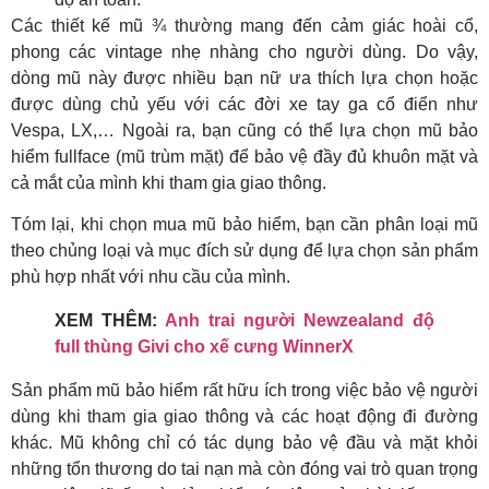
Các thiết kế mũ ¾ thường mang đến cảm giác hoài cổ,
phong các vintage nhẹ nhàng cho người dùng. Do vậy,
dòng mũ này được nhiều bạn nữ ưa thích lựa chọn hoặc
được dùng chủ yếu với các đời xe tay ga cổ điển như
Vespa, LX,… Ngoài ra, bạn cũng có thể lựa chọn mũ bảo
hiểm fullface (mũ trùm mặt) để bảo vệ đầy đủ khuôn mặt và
cả mắt của mình khi tham gia giao thông.
Tóm lại, khi chọn mua mũ bảo hiểm, bạn cần phân loại mũ
theo chủng loại và mục đích sử dụng để lựa chọn sản phẩm
phù hợp nhất với nhu cầu của mình.
XEM THÊM:
Anh trai người Newzealand độ
full thùng Givi cho xế cưng WinnerX
Sản phẩm mũ bảo hiểm rất hữu ích trong việc bảo vệ người
dùng khi tham gia giao thông và các hoạt động đi đường
khác. Mũ không chỉ có tác dụng bảo vệ đầu và mặt khỏi
những tổn thương do tai nạn mà còn đóng vai trò quan trọng