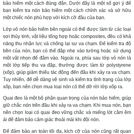
bảo hiểm một cách đúng đắn. Dưới đây là một số gợi ý để
bạn kiểm tra nón bảo hiểm một cách chính xác và sở hữu
một chiếc nón phù hợp với kích cỡ đầu của bạn.
Lớp vỏ nón bảo hiểm bên ngoài có thể được làm từ các loại
sợi thủy tinh, vật liệu tổng hợp hoặc composites, đều có khả
năng thu nhận lực và chống lại sự va chạm. Để kiểm tra độ
bền của nón, bạn có thể đập nhẹ vào tường hoặc sử dụng
một vật nhọn để đâm vào. Ngoài ra, phía sau lớp vỏ nón là
một lớp tiếp thu va đập, thường được làm từ polystyrene
(xốp), giúp giảm thiểu tác động đến đầu khi xảy ra va chạm.
Tuy nhiên, để dễ dàng vệ sinh và kiểm tra tình trạng của lớp
xốp, bạn nên chọn mua loại nón có thể dỡ rời lớp xốp ra.
Quai đeo là một bộ phận quan trọng của nón bảo hiểm, giúp
giữ chắc nón trên đầu khi xảy ra va chạm. Khi mua nón, bạn
nên chọn loại có quai đeo vững chắc và miếng lót cằm êm
ái để đảm bảo cảm giác thoải mái khi đội nón.
Để đảm bảo an toàn tối đa, kích cỡ của nón cũng rất quan