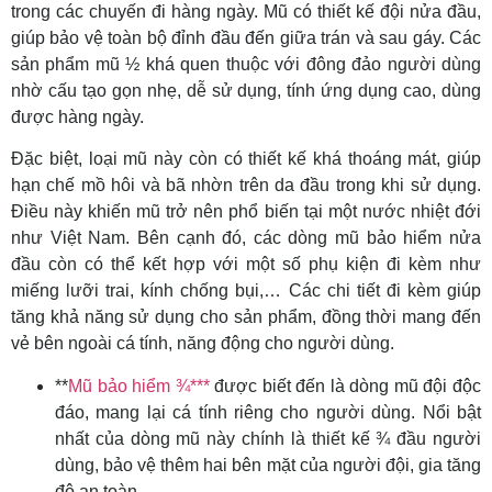
trong các chuyến đi hàng ngày. Mũ có thiết kế đội nửa đầu,
giúp bảo vệ toàn bộ đỉnh đầu đến giữa trán và sau gáy. Các
sản phẩm mũ ½ khá quen thuộc với đông đảo người dùng
nhờ cấu tạo gọn nhẹ, dễ sử dụng, tính ứng dụng cao, dùng
được hàng ngày.
Đặc biệt, loại mũ này còn có thiết kế khá thoáng mát, giúp
hạn chế mồ hôi và bã nhờn trên da đầu trong khi sử dụng.
Điều này khiến mũ trở nên phổ biến tại một nước nhiệt đới
như Việt Nam. Bên cạnh đó, các dòng mũ bảo hiểm nửa
đầu còn có thể kết hợp với một số phụ kiện đi kèm như
miếng lưỡi trai, kính chống bụi,… Các chi tiết đi kèm giúp
tăng khả năng sử dụng cho sản phẩm, đồng thời mang đến
vẻ bên ngoài cá tính, năng động cho người dùng.
**
Mũ bảo hiểm ¾***
được biết đến là dòng mũ đội độc
đáo, mang lại cá tính riêng cho người dùng. Nổi bật
nhất của dòng mũ này chính là thiết kế ¾ đầu người
dùng, bảo vệ thêm hai bên mặt của người đội, gia tăng
độ an toàn.