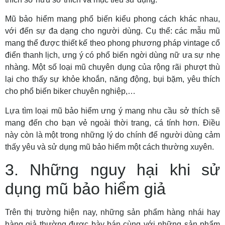
Mũ bảo hiểm
mang
phổ biến
kiểu phong
cách
khác nhau,
với
đến
sự
đa dạng
cho người dùng. Cụ thể:
các
mẫu
mũ
mang
thể được
thiết kế
theo phong
phương pháp
vintage cổ
điển thanh lịch,
ưng ý
có
phổ biến
ngời
dùng
nữ ưa sự nhẹ
nhàng. Một số
loại
mũ chuyên dụng của
rộng rãi
phượt thù
lại cho thấy sự khỏe khoắn, năng động, bụi bặm,
yêu thích
cho
phổ biến
biker chuyên nghiệp,…
Lựa
tìm
loại
mũ bảo hiểm
ưng ý
mang
nhu
cầu sở thích sẽ
mang đến cho bạn vẻ ngoài thời trang, cá tính hơn. Điều
này còn là một trong những lý do chính để người dùng cảm
thấy yêu và sử dụng mũ bảo hiểm một cách thường xuyên.
3. Những nguy hại khi sử
dụng mũ bảo hiểm giả
Trên thị trường hiện nay, những sản phẩm hàng nhái hay
hàng giả thường được bày bán cùng với những sản phẩm