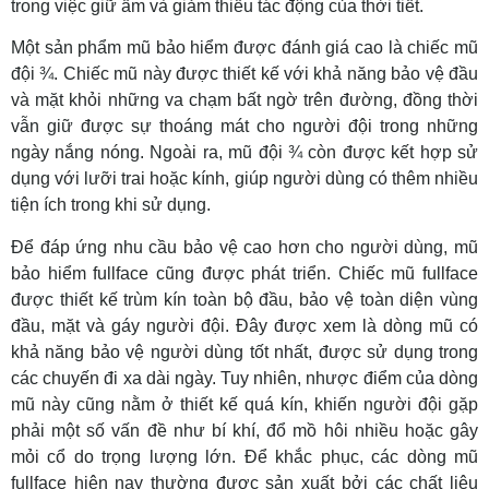
trong việc giữ ấm và giảm thiểu tác động của thời tiết.
Một sản phẩm mũ bảo hiểm được đánh giá cao là chiếc mũ
đội ¾. Chiếc mũ này được thiết kế với khả năng bảo vệ đầu
và mặt khỏi những va chạm bất ngờ trên đường, đồng thời
vẫn giữ được sự thoáng mát cho người đội trong những
ngày nắng nóng. Ngoài ra, mũ đội ¾ còn được kết hợp sử
dụng với lưỡi trai hoặc kính, giúp người dùng có thêm nhiều
tiện ích trong khi sử dụng.
Để đáp ứng nhu cầu bảo vệ cao hơn cho người dùng, mũ
bảo hiểm fullface cũng được phát triển. Chiếc mũ fullface
được thiết kế trùm kín toàn bộ đầu, bảo vệ toàn diện vùng
đầu, mặt và gáy người đội. Đây được xem là dòng mũ có
khả năng bảo vệ người dùng tốt nhất, được sử dụng trong
các chuyến đi xa dài ngày. Tuy nhiên, nhược điểm của dòng
mũ này cũng nằm ở thiết kế quá kín, khiến người đội gặp
phải một số vấn đề như bí khí, đổ mồ hôi nhiều hoặc gây
mỏi cổ do trọng lượng lớn. Để khắc phục, các dòng mũ
fullface hiện nay thường được sản xuất bởi các chất liệu