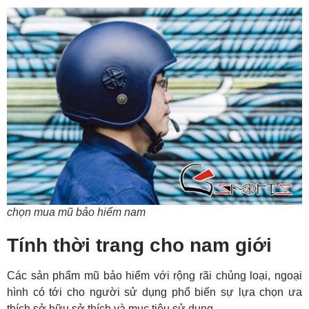
chọn mua mũ bảo hiểm nam
Tính thời trang cho nam giới
Các sản phẩm mũ bảo hiểm
với
rộng rãi
chủng loại,
ngoại
hình
có
tới
cho người
sử dụng
phổ biến
sự lựa
chọn
ưa
thích
sở hữu
sở thích
và
mục tiêu
sử dụng.