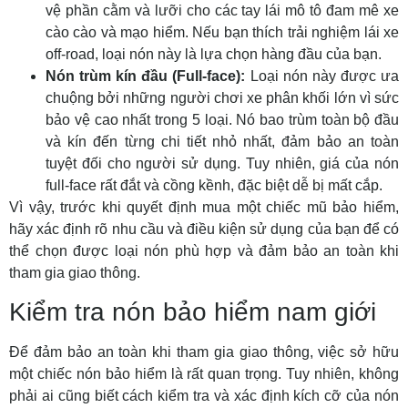
vệ phần cằm và lưỡi cho các tay lái mô tô đam mê xe
cào cào và mạo hiểm. Nếu bạn thích trải nghiệm lái xe
off-road, loại nón này là lựa chọn hàng đầu của bạn.
Nón trùm kín đầu (Full-face):
Loại nón này được ưa
chuộng bởi những người chơi xe phân khối lớn vì sức
bảo vệ cao nhất trong 5 loại. Nó bao trùm toàn bộ đầu
và kín đến từng chi tiết nhỏ nhất, đảm bảo an toàn
tuyệt đối cho người sử dụng. Tuy nhiên, giá của nón
full-face rất đắt và cồng kềnh, đặc biệt dễ bị mất cắp.
Vì vậy, trước khi quyết định mua một chiếc mũ bảo hiểm,
hãy xác định rõ nhu cầu và điều kiện sử dụng của bạn để có
thể chọn được loại nón phù hợp và đảm bảo an toàn khi
tham gia giao thông.
Kiểm tra nón bảo hiểm nam giới
Để đảm bảo an toàn khi tham gia giao thông, việc sở hữu
một chiếc nón bảo hiểm là rất quan trọng. Tuy nhiên, không
phải ai cũng biết cách kiểm tra và xác định kích cỡ của nón