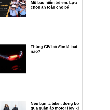
Mũ bảo hiểm trẻ em: Lựa
chọn an toàn cho bé
Thùng GIVI có đèn là loại
nào?
Nếu bạn là biker, đừng bỏ
qua quần áo motor Hevik!