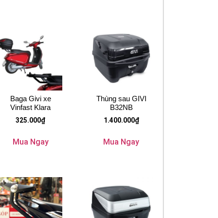
Baga Givi xe
Thùng sau GIVI
Vinfast Klara
B32NB
325.000
₫
1.400.000
₫
Mua Ngay
Mua Ngay