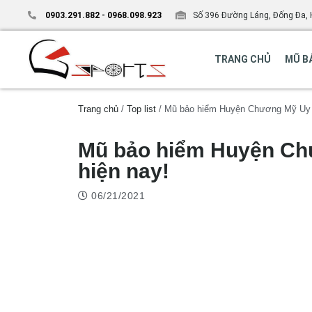
0903.291.882
-
0968.098.923
Số 396 Đường Láng, Đống Đa, 
TRANG CHỦ
MŨ B
Trang chủ
/
Top list
/ Mũ bảo hiểm Huyện Chương Mỹ Uy Tí
Mũ bảo hiểm Huyện Chư
hiện nay!
06/21/2021