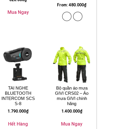
From:
480.000
₫
Mua Ngay
TAI NGHE
Bộ quần áo mưa
BLUETOOTH
GIVI CRS02 – Áo
INTERCOM SCS
mưa GIVI chính
S-8
hãng
1.790.000
₫
1.400.000
₫
Hết Hàng
Mua Ngay