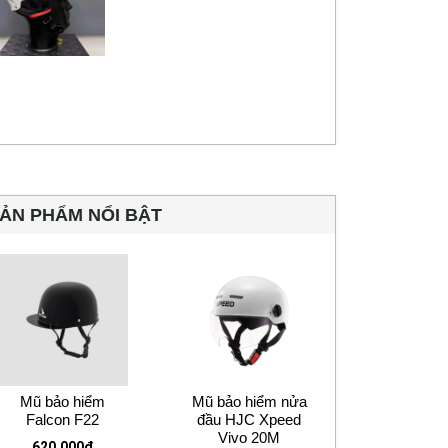
ẢN PHẨM NỔI BẬT
Mũ bảo hiểm
Mũ bảo hiểm nửa
Falcon F22
đầu HJC Xpeed
Vivo 20M
620.000
₫