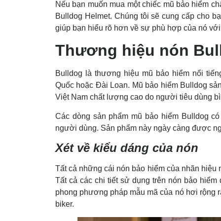
Nếu bạn muốn mua một chiếc mũ bảo hiểm chấ
Bulldog Helmet. Chúng tôi sẽ cung cấp cho bạn
giúp bạn hiểu rõ hơn về sự phù hợp của nó với
Thương hiệu nón Bul
Bulldog là thương hiệu mũ bảo hiểm nổi tiến
Quốc hoặc Đài Loan. Mũ bảo hiểm Bulldog sản
Việt Nam chất lượng cao do người tiêu dùng b
Các dòng sản phẩm mũ bảo hiểm Bulldog có
người dùng. Sản phẩm này ngày càng được ngư
Xét về
kiểu dáng
của nón
Tất cả
những
cái
nón bảo hiểm của
nhãn hiệu
n
Tất cả
các
chi tiết
sử dụng
trên nón bảo hiểm
phong
phương pháp
mẫu mã
của nó
hơi
rộng r
biker.