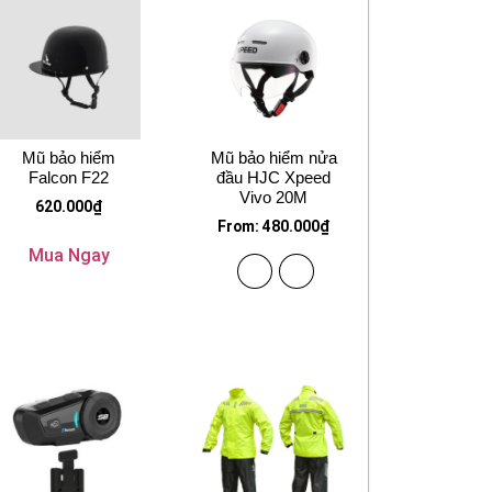
Mũ bảo hiểm
Mũ bảo hiểm nửa
Falcon F22
đầu HJC Xpeed
Vivo 20M
620.000
₫
From:
480.000
₫
Mua Ngay