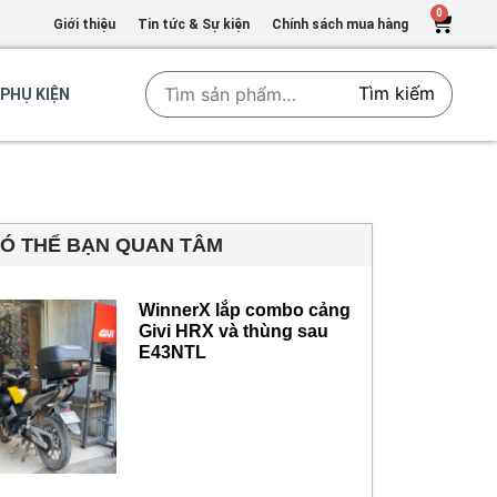
0
Giới thiệu
Tin tức & Sự kiện
Chính sách mua hàng
Tìm kiếm
PHỤ KIỆN
Ó THỂ BẠN QUAN TÂM
WinnerX lắp combo cảng
Givi HRX và thùng sau
E43NTL