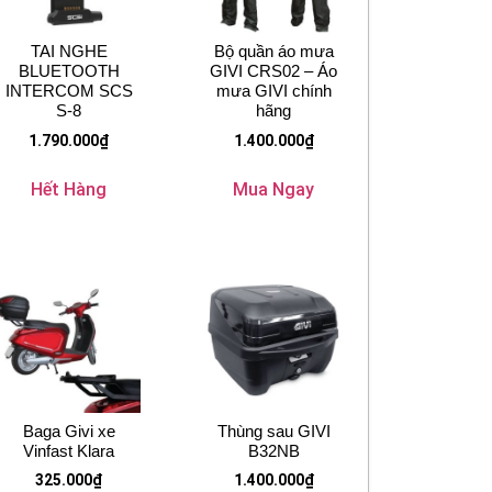
TAI NGHE
Bộ quần áo mưa
BLUETOOTH
GIVI CRS02 – Áo
INTERCOM SCS
mưa GIVI chính
S-8
hãng
1.790.000
₫
1.400.000
₫
Hết Hàng
Mua Ngay
Baga Givi xe
Thùng sau GIVI
Vinfast Klara
B32NB
325.000
₫
1.400.000
₫