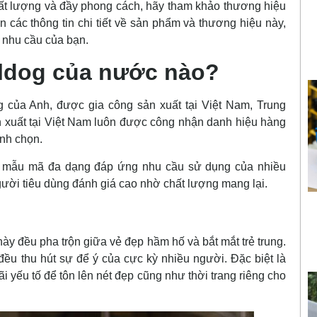
t lượng và đầy phong cách, hãy tham khảo thương hiệu
 các thông tin chi tiết về sản phẩm và thương hiệu này,
 nhu cầu của bạn.
ldog của nước nào?
g của Anh, được gia công sản xuất tại Việt Nam, Trung
 xuất tại Việt Nam luôn được công nhận danh hiệu hàng
ình chọn.
 mẫu mã đa dạng đáp ứng nhu cầu sử dụng của nhiều
ời tiêu dùng đánh giá cao nhờ chất lượng mang lại.
ày đều pha trộn giữa vẻ đẹp hầm hố và
bắt mắt
trẻ trung.
 đều
thu hút
sự
để ý
của
cực kỳ
nhiều
người. Đặc biệt là
ãi
yếu tố
để tôn lên nét đẹp cũng như
thời trang
riêng cho