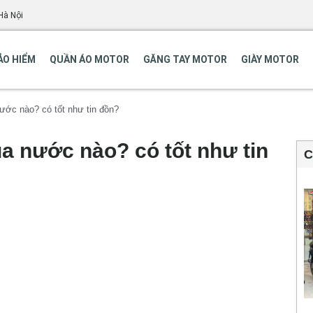
Hà Nội
ẢO HIỂM
QUẦN ÁO MOTOR
GĂNG TAY MOTOR
GIÀY MOTOR
ước nào? có tốt như tin đồn?
a nước nào? có tốt như tin
C