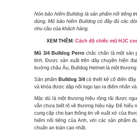
Nón bảo hiểm Bulldog là sản phẩm nổi tiếng trê
dùng. Mũ bảo hiểm Bulldog có đầy đủ các dò
nhu cầu của khách hàng.
XEM THÊM:
Cách độ chiếc mũ HJC coo
Mũ 3/4 Bulldog Perro
chắc chắn là một sản 
tính. Được sản xuất trên dây chuyền hiện đạ
trường châu Âu, Bulldog Helmet là một thương 
Sản phẩm
Bulldog 3/4
có thiết kế cổ điển đầy 
và khóa được dập nổi logo tạo ra điểm nhấn và
Mặc dù là một thương hiệu rộng rãi được ngư
vẫn chưa biết rõ về thương hiệu này. Để hiểu 
cung cấp cho bạn thông tin về xuất xứ của th
hiểm nổi tiếng của Anh, với các sản phẩm đư
chuẩn an toàn cao nhất.