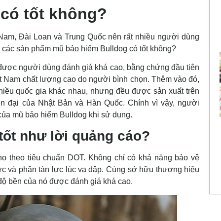
có tốt không?
 Nam, Đài Loan và Trung Quốc nên rất nhiều người dùng
 các sản phẩm mũ bảo hiểm Bulldog có tốt không?
được người dùng đánh giá khá cao, bằng chứng đầu tiên
t Nam chất lượng cao do người bình chọn. Thêm vào đó,
iều quốc gia khác nhau, nhưng đều được sản xuất trên
n đại của Nhật Bản và Hàn Quốc. Chính vì vậy, người
của mũ bảo hiểm Bulldog khi sử dụng.
tốt như lời quảng cáo?
ọ theo tiêu chuẩn DOT. Không chỉ
có
khả năng bảo vệ
ực và phân tán lực
lúc
va đập. Cùng
sở hữu
thương hiệu
độ bền của nó được
đánh giá
khá
cao.