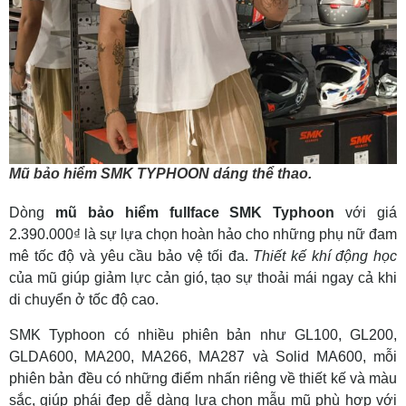
Mũ bảo hiểm SMK TYPHOON dáng thể thao.
Dòng
mũ bảo hiểm fullface SMK Typhoon
với giá
2.390.000₫ là sự lựa chọn hoàn hảo cho những phụ nữ đam
mê tốc độ và yêu cầu bảo vệ tối đa.
Thiết kế khí động học
của mũ giúp giảm lực cản gió, tạo sự thoải mái ngay cả khi
di chuyển ở tốc độ cao.
SMK Typhoon có nhiều phiên bản như GL100, GL200,
GLDA600, MA200, MA266, MA287 và Solid MA600, mỗi
phiên bản đều có những điểm nhấn riêng về thiết kế và màu
sắc, giúp phái đẹp dễ dàng lựa chọn mẫu mũ phù hợp với