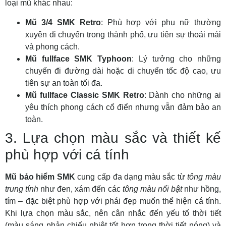
loại mũ khác nhau:
Mũ 3/4 SMK Retro
: Phù hợp với phụ nữ thường
xuyên di chuyển trong thành phố, ưu tiên sự thoải mái
và phong cách.
Mũ fullface SMK Typhoon
: Lý tưởng cho những
chuyến đi đường dài hoặc di chuyển tốc độ cao, ưu
tiên sự an toàn tối đa.
Mũ fullface Classic SMK Retro
: Dành cho những ai
yêu thích phong cách cổ điển nhưng vẫn đảm bảo an
toàn.
3. Lựa chọn màu sắc và thiết kế
phù hợp với cá tính
Mũ bảo hiểm SMK
cung cấp đa dạng màu sắc từ
tông màu
trung tính
như đen, xám đến các
tông màu nổi bật
như hồng,
tím – đặc biệt phù hợp với phái đẹp muốn thể hiện cá tính.
Khi lựa chọn màu sắc, nên cân nhắc đến yếu tố thời tiết
(màu sáng phản chiếu nhiệt tốt hơn trong thời tiết nóng) và