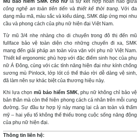
Mũ bảo hiểm SMK cho nữ
là sự kết hợp hoàn hảo giữa
công nghệ an toàn tiên tiến
và
thiết kế thời trang
. Với đa
dạng mẫu mã, màu sắc và kiểu dáng, SMK đáp ứng mọi nhu
cầu và phong cách của phụ nữ hiện đại Việt Nam.
Từ mũ 3/4 nhẹ nhàng cho di chuyển trong đô thị đến mũ
fullface bảo vệ toàn diện cho những chuyến đi xa, SMK
mang đến giải pháp an toàn vừa vặn với phụ nữ Việt Nam.
Thiết kế ergonomic phù hợp với đặc điểm sinh học của phụ
nữ Á Đông, cùng với các tính năng hiện đại như kính chống
sương mù Pinlock, lớp lót có thể tháo rời dễ dàng vệ sinh,
đã làm nên sự khác biệt của thương hiệu này.
Khi lựa chọn
mũ bảo hiểm SMK
, phụ nữ không chỉ bảo vệ
bản thân mà còn thể hiện phong cách cá nhân trên mỗi cung
đường. Sự đầu tư hợp lý này mang lại cả an toàn và thẩm
mỹ – hai yếu tố không thể thiếu trong cuộc sống năng động
của phụ nữ hiện đại.
Thông tin liên hệ: