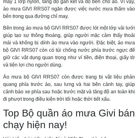
may 1 lớp nylon, tăng độ gắn kết và độ bền cho áo. Vì vậy,
áo mưa GIVI RRS07 ngăn được việc nước mưa thấm vào
bên trong qua đường chỉ may.
Bên trong áo mưa bộ GIVI RRS07 được lót một lớp vải lưới
giúp tạo sự thông thoáng, giúp người mặc cảm thấy thoải
mái và không bị dính áo mưa vào người. Đặc biệt, áo mưa
bộ GIVI RRS07 còn có túi chống nước phía trước ngực để
giữ các vật dụng quan trọng như ví tiền, điện thoại, giấy tờ
và tiện lợi cho người dùng.
Áo mưa bộ GIVI RRS07 còn được trang bị vật liệu phản
quang phía trước áo, sau lưng và hai bên cánh tay, giúp
cảnh báo xe phía sau hoặc trước mặt và tăng độ an toàn khi
đi phượt trong điều kiện trời tối hoặc thời tiết xấu.
Top Bộ quần áo mưa Givi bán
chạy hiện nay!