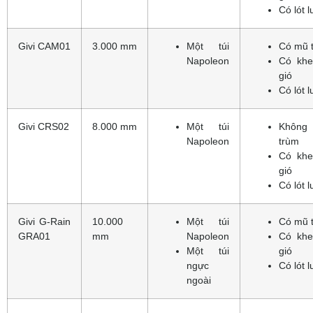
Có lót l
Givi CAM01
3.000 mm
Một túi
Có mũ 
Napoleon
Có khe
gió
Có lót l
Givi CRS02
8.000 mm
Một túi
Không
Napoleon
trùm
Có khe
gió
Có lót l
Givi G-Rain
10.000
Một túi
Có mũ 
GRA01
mm
Napoleon
Có khe
Một túi
gió
ngực
Có lót l
ngoài