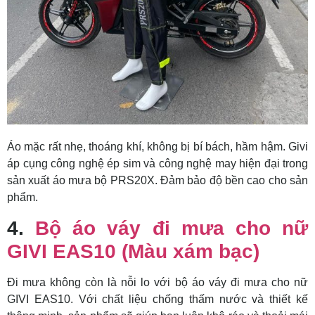
Áo mặc rất nhẹ, thoáng khí, không bị bí bách, hầm hậm. Givi
áp cụng công nghệ ép sim và công nghệ may hiện đại trong
sản xuất áo mưa bộ PRS20X. Đảm bảo độ bền cao cho sản
phẩm.
4.
Bộ áo váy đi mưa cho nữ
GIVI EAS10 (Màu xám bạc)
Đi mưa không còn là nỗi lo với bộ áo váy đi mưa cho nữ
GIVI EAS10. Với chất liệu chống thấm nước và thiết kế