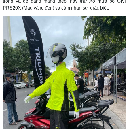
trọng và dễ dàng mang theo, hãy thử Áo mưa bộ GIVI
PRS20X (Màu vàng đen) và cảm nhận sự khác biệt.