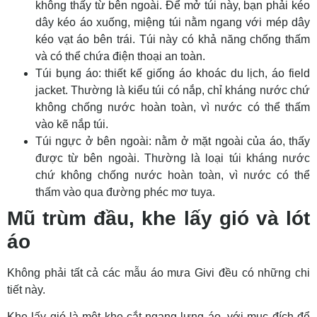
không thấy từ bên ngoài. Để mở túi này, bạn phải kéo
dây kéo áo xuống, miệng túi nằm ngang với mép dây
kéo vạt áo bên trái. Túi này có khả năng chống thấm
và có thể chứa điện thoại an toàn.
Túi bụng áo: thiết kế giống áo khoác du lịch, áo field
jacket. Thường là kiểu túi có nắp, chỉ kháng nước chứ
không chống nước hoàn toàn, vì nước có thể thấm
vào kẽ nắp túi.
Túi ngực ở bên ngoài: nằm ở mặt ngoài của áo, thấy
được từ bên ngoài. Thường là loại túi kháng nước
chứ không chống nước hoàn toàn, vì nước có thể
thấm vào qua đường phéc mơ tuya.
Mũ trùm đầu, khe lấy gió và lót
áo
Không phải tất cả các mẫu áo mưa Givi đều có những chi
tiết này.
Khe lấy gió là một khe cắt ngang lưng áo, với mục đích để