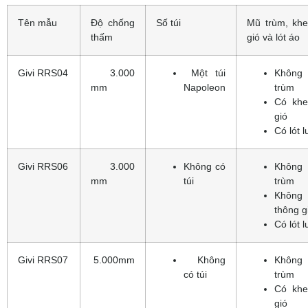
Tên mẫu
Độ chống
Số túi
Mũ trùm, khe
thấm
gió và lót áo
Givi RRS04
3.000
Một túi
Khôn
mm
Napoleon
trùm
Có khe
gió
Có lót l
Givi RRS06
3.000
Không có
Khôn
mm
túi
trùm
Khôn
thông g
Có lót l
Givi RRS07
5.000mm
Không
Khôn
có túi
trùm
Có khe
gió