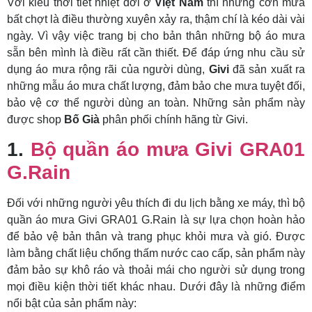
Với kiểu thời tiết nhiệt đới ở
Việt Nam
thì những cơn mưa
bất chợt là điều thường xuyên xảy ra, thậm chí là kéo dài vài
ngày. Vì vậy việc trang bị cho bản thân những bộ áo mưa
sẵn bên mình là điều rất cần thiết. Để đáp ứng nhu cầu sử
dụng áo mưa rộng rãi của người dùng,
Givi
đã sản xuất ra
những mẫu áo mưa chất lượng, đảm bảo che mưa tuyệt đối,
bảo vệ cơ thể người dùng an toàn. Những sản phẩm này
được shop
Bố Già
phân phối chính hãng từ Givi.
1.
Bộ quần áo mưa Givi GRA01
G.Rain
Đối với những người yêu thích đi du lịch bằng xe máy, thì bộ
quần áo mưa Givi GRA01 G.Rain là sự lựa chọn hoàn hảo
để bảo vệ bản thân và trang phục khỏi mưa và gió. Được
làm bằng chất liệu chống thấm nước cao cấp, sản phẩm này
đảm bảo sự khô ráo và thoải mái cho người sử dụng trong
mọi điều kiện thời tiết khác nhau. Dưới đây là những điểm
nổi bật của sản phẩm này: