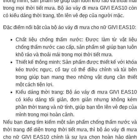
thông minh, sản phẩm sẽ giúp bạn luôn khô ráo và thoải mái
trong mọi thời tiết mưa. Bộ áo váy đi mưa GIVI EAS10 còn
có kiểu dáng thời trang, tôn lên vẻ đẹp của người mặc.
Đặc điểm nổi bật của bộ áo váy đi mưa cho nữ GIVI EAS10:
Chất liệu chống thấm nước: Được làm từ vật liệu
chống thấm nước cao cấp, sản phẩm sẽ giúp bạn luôn
khô ráo và thoải mái trong mọi thời tiết mưa.
Thiết kế thông minh: Sản phẩm được thiết kế với khóa
kéo trước ngực, cổ tay có thể điều chỉnh và túi bên
trong giúp bạn mang theo những vật dụng cần thiết
một cách tiện lợi.
Kiểu dáng thời trang: Bộ áo váy đi mưa GIVI EAS10
có kiểu dáng tối giản, đơn giản nhưng không kém
phần thời trang và nữ tính, giúp bạn tôn lên vẻ đẹp của
mình trong mọi hoàn cảnh.
Nếu bạn đang tìm kiếm một sản phẩm chống thấm nước và
thời trang để diện trong thời tiết mưa, thì bộ áo váy đi mưa
cho nữ GIVI EAS10 chính là sự lựa chọn hoàn hảo dành