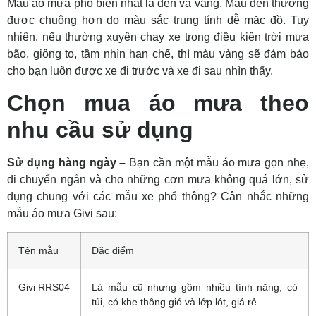
Màu áo mưa phổ biến nhất là đen và vàng. Màu đen thường
được chuộng hơn do màu sắc trung tính dễ mặc đồ. Tuy
nhiên, nếu thường xuyên chạy xe trong điều kiện trời mưa
bão, giông to, tầm nhìn hạn chế, thì màu vàng sẽ đảm bảo
cho bạn luôn được xe đi trước và xe đi sau nhìn thấy.
Chọn mua áo mưa theo
nhu cầu sử dụng
Sử dụng hàng ngày –
Bạn cần một mẫu áo mưa gọn nhẹ,
di chuyển ngắn và cho những cơn mưa không quá lớn, sử
dụng chung với các mẫu xe phổ thông? Cân nhắc những
mẫu áo mưa Givi sau:
Tên mẫu
Đặc điểm
Givi RRS04
Là mẫu cũ nhưng gồm nhiều tính năng, có
túi, có khe thông gió và lớp lót, giá rẻ