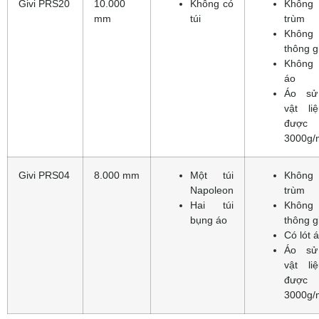
Givi PRS20
10.000
Không có
Khôn
mm
túi
trùm
Khôn
thông g
Không 
áo
Áo sử
vật li
được
3000g/
Givi PRS04
8.000 mm
Một túi
Khôn
Napoleon
trùm
Hai túi
Khôn
bụng áo
thông g
Có lót 
Áo sử
vật li
được
3000g/