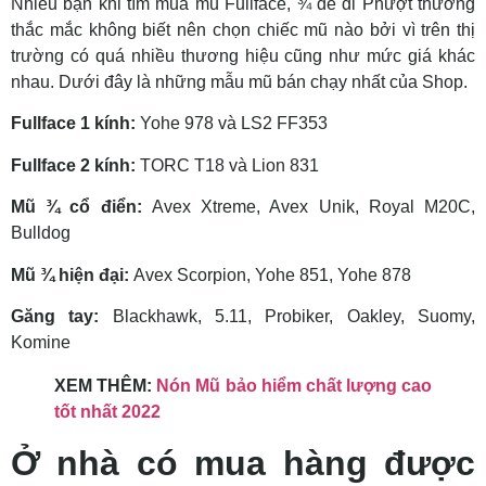
Nhiều bạn khi tìm mua mũ Fullface, ¾ để đi Phượt thường
thắc mắc không biết nên chọn chiếc mũ nào bởi vì trên thị
trường có quá nhiều thương hiệu cũng như mức giá khác
nhau. Dưới đây là những mẫu mũ bán chạy nhất của Shop.
Fullface 1 kính:
Yohe 978 và LS2 FF353
Fullface 2 kính:
TORC T18 và Lion 831
Mũ ¾ cổ điển:
Avex Xtreme, Avex Unik, Royal M20C,
Bulldog
Mũ ¾ hiện đại:
Avex Scorpion, Yohe 851, Yohe 878
Găng tay:
Blackhawk, 5.11, Probiker, Oakley, Suomy,
Komine
XEM THÊM:
Nón Mũ bảo hiểm chất lượng cao
tốt nhất 2022
Ở nhà có mua hàng được