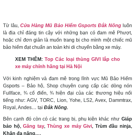
Từ lâu,
Cửa Hàng Mũ Bảo Hiểm Gsports Đắk Nông
luôn
là địa chỉ đáng tin cậy với những bạn có đam mê Phượt,
hoặc chỉ đơn giản là muốn trang bị cho mình một chiếc mũ
bảo hiểm đạt chuẩn an toàn khi di chuyển bằng xe máy.
XEM THÊM:
Top Các loại thùng GIVI lắp cho
xe máy chính hãng tại Hà Nội
Với kinh nghiệm và đam mê trong lĩnh vực Mũ Bảo Hiểm
Gsports – Bảo hộ, Shop chuyên cung cấp các dòng nón
Fullface, ¾ cổ điển, ¾ hiện đại của các thương hiệu nổi
tiếng như: AGV, TORC, Lion, Yohe, LS2, Avex, Dammtrax,
Royal, Andes… tại
Đắk Nông.
Bên cạnh đó còn có các trang bị, phụ kiện khác như
Giáp
bảo hộ,
Găng tay
,
Thùng xe máy Givi
, Trùm đầu ninja,
Khăn đa năng,…