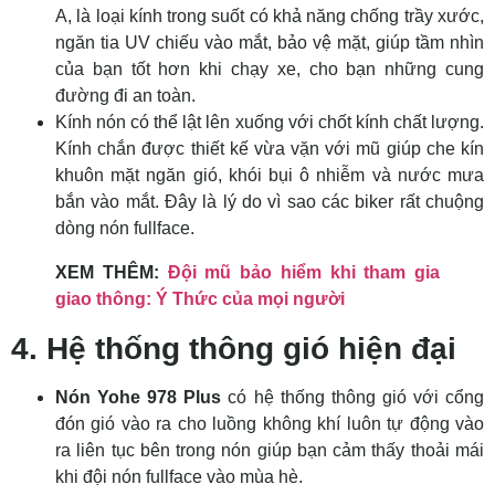
A, là loại kính trong suốt có khả năng chống trầy xước,
ngăn tia UV chiếu vào mắt, bảo vệ mặt, giúp tầm nhìn
của bạn tốt hơn khi chạy xe, cho bạn những cung
đường đi an toàn.
Kính nón có thể lật lên xuống với chốt kính chất lượng.
Kính chắn được thiết kế vừa vặn với mũ giúp che kín
khuôn mặt ngăn gió, khói bụi ô nhiễm và nước mưa
bắn vào mắt. Đây là lý do vì sao các biker rất chuộng
dòng nón fullface.
XEM THÊM:
Đội mũ bảo hiểm khi tham gia
giao thông: Ý Thức của mọi người
4. Hệ thống thông gió hiện đại
Nón Yohe 978 Plus
có hệ thống thông gió với cổng
đón gió vào ra cho luồng không khí luôn tự động vào
ra liên tục bên trong nón giúp bạn cảm thấy thoải mái
khi đội nón fullface vào mùa hè.