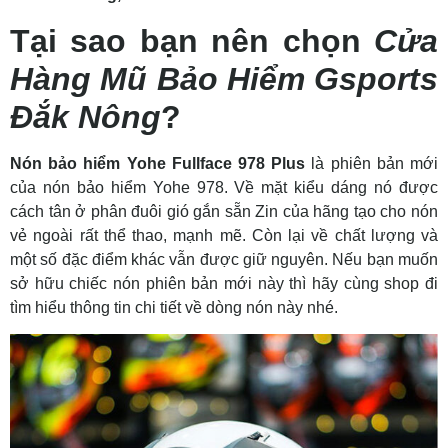
Tại sao bạn nên chọn
Cửa
Hàng Mũ Bảo Hiểm Gsports
Đắk Nông
?
Nón bảo hiểm Yohe Fullface 978 Plus
là phiên bản mới
của nón bảo hiểm Yohe 978. Về mặt kiểu dáng nó được
cách tân ở phân đuôi gió gắn sẵn Zin của hãng tạo cho nón
vẻ ngoài rất thể thao, mạnh mẽ. Còn lại về chất lượng và
một số đặc điểm khác vẫn được giữ nguyên. Nếu bạn muốn
sở hữu chiếc nón phiên bản mới này thì hãy cùng shop đi
tìm hiểu thông tin chi tiết về dòng nón này nhé.