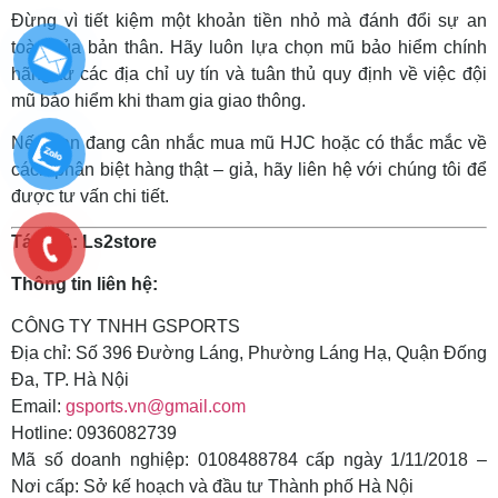
Đừng vì tiết kiệm một khoản tiền nhỏ mà đánh đổi sự an
toàn của bản thân. Hãy luôn lựa chọn mũ bảo hiểm chính
hãng từ các địa chỉ uy tín và tuân thủ quy định về việc đội
mũ bảo hiểm khi tham gia giao thông.
Nếu bạn đang cân nhắc mua mũ HJC hoặc có thắc mắc về
cách phân biệt hàng thật – giả, hãy liên hệ với chúng tôi để
được tư vấn chi tiết.
Tác giả: Ls2store
Thông tin liên hệ:
CÔNG TY TNHH GSPORTS
Địa chỉ: Số 396 Đường Láng, Phường Láng Hạ, Quận Đống
Đa, TP. Hà Nội
Email:
gsports.vn@gmail.com
Hotline: 0936082739
Mã số doanh nghiệp: 0108488784 cấp ngày 1/11/2018 –
Nơi cấp: Sở kế hoạch và đầu tư Thành phố Hà Nội