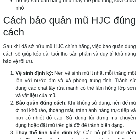
Hỗ trợ sau bán hàng như thay thế phụ tùng, sửa chữa
nhỏ
Cách bảo quản mũ HJC đúng
cách
Sau khi đã sở hữu mũ HJC chính hãng, việc bảo quản đúng
cách sẽ giúp kéo dài tuổi thọ sản phẩm và duy trì khả năng
bảo vệ tối ưu.
Vệ sinh định kỳ
: Nên vệ sinh mũ ít nhất mỗi tháng một
lần với nước ấm và xà phòng trung tính. Tránh sử
dụng các chất tẩy rửa mạnh có thể làm hỏng lớp sơn
và vật liệu của mũ.
Bảo quản đúng cách
: Khi không sử dụng, nên để mũ
ở nơi khô ráo, thoáng mát, tránh ánh nắng trực tiếp và
nơi có nhiệt độ cao. Sử dụng túi đựng mũ chuyên
dụng hoặc đặt mũ trên giá đỡ để tránh biến dạng.
Thay thế linh kiện định kỳ
: Các bộ phận như đệm