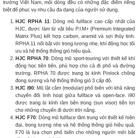
trường Việt Nam, mỗi dòng đều có những đặc điểm riêng
biệt để phục vụ nhu cầu đa dạng của người sử dụng.
HJC RPHA 11
: Dòng mũ fullface cao cấp nhất của
HJC, được làm từ vật liệu P.I.M+ (Premium Integrated
Matrix Plus) kết hợp carbon, aramid và sợi thủy tinh.
RPHA 11 nổi bật với trọng lượng nhẹ, khí động học tối
ưu và hệ thống thông gió hiệu quả.
HJC RPHA 70
: Dòng mũ sport-touring với thiết kế khí
động học tiên tiến, phù hợp cho cả đi phố và đường
trường. RPHA 70 được trang bị kính Pinlock chống
đọng sương và hệ thống thông gió 3 cấp độ.
HJC i90
: Mũ lật cằm (modular) phổ biến với khả năng
chuyển đổi linh hoạt giữa fullface và open-face. i90
được trang bị kính râm bên trong (sun visor) tiện lợi
cho những chuyến đi dưới trời nắng.
HJC F70
: Dòng mũ fullface tầm trung với thiết kế hiện
đại, trọng lượng nhẹ và hệ thống thông gió hiệu quả.
F70 là lựa chọn phổ biến cho những người mới bắt