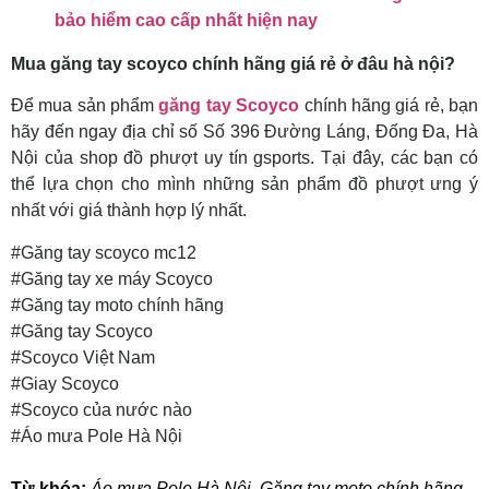
bảo hiểm cao cấp nhất hiện nay
Mua găng tay scoyco chính hãng giá rẻ ở đâu hà nội?
Để mua sản phẩm
găng tay Scoyco
chính hãng giá rẻ, bạn
hãy đến ngay địa chỉ số Số 396 Đường Láng, Đống Đa, Hà
Nội của shop đồ phượt uy tín gsports. Tại đây, các bạn có
thể lựa chọn cho mình những sản phẩm đồ phượt ưng ý
nhất với giá thành hợp lý nhất.
#Găng tay scoyco mc12
#Găng tay xe máy Scoyco
#Găng tay moto chính hãng
#Găng tay Scoyco
#Scoyco Việt Nam
#Giay Scoyco
#Scoyco của nước nào
#Áo mưa Pole Hà Nội
Từ khóa:
Áo mưa Pole Hà Nội
,
Găng tay moto chính hãng
,