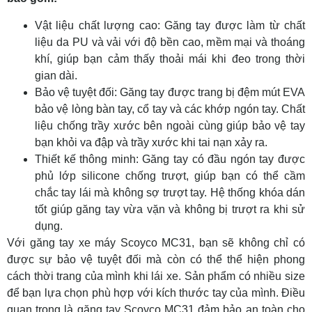
Vật liệu chất lượng cao: Găng tay được làm từ chất
liệu da PU và vải với độ bền cao, mềm mại và thoáng
khí, giúp bạn cảm thấy thoải mái khi đeo trong thời
gian dài.
Bảo vệ tuyệt đối: Găng tay được trang bị đệm mút EVA
bảo vệ lòng bàn tay, cổ tay và các khớp ngón tay. Chất
liệu chống trầy xước bên ngoài cùng giúp bảo vệ tay
bạn khỏi va đập và trầy xước khi tai nạn xảy ra.
Thiết kế thông minh: Găng tay có đầu ngón tay được
phủ lớp silicone chống trượt, giúp bạn có thể cầm
chắc tay lái mà không sợ trượt tay. Hệ thống khóa dán
tốt giúp găng tay vừa vặn và không bị trượt ra khi sử
dụng.
Với găng tay xe máy Scoyco MC31, bạn sẽ không chỉ có
được sự bảo vệ tuyệt đối mà còn có thể thể hiện phong
cách thời trang của mình khi lái xe. Sản phẩm có nhiều size
để bạn lựa chọn phù hợp với kích thước tay của mình. Điều
quan trọng là găng tay Scoyco MC31 đảm bảo an toàn cho