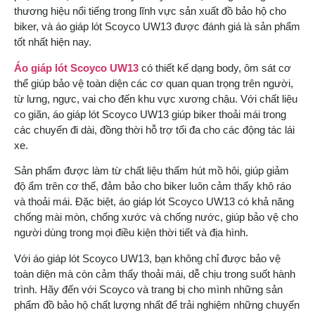
thương hiệu nổi tiếng trong lĩnh vực sản xuất đồ bảo hộ cho
biker, và áo giáp lót Scoyco UW13 được đánh giá là sản phẩm
tốt nhất hiện nay.
Áo giáp lót Scoyco UW13
có thiết kế dạng body, ôm sát cơ
thể giúp bảo vệ toàn diện các cơ quan quan trọng trên người,
từ lưng, ngực, vai cho đến khu vực xương chậu. Với chất liệu
co giãn, áo giáp lót Scoyco UW13 giúp biker thoải mái trong
các chuyến đi dài, đồng thời hỗ trợ tối đa cho các động tác lái
xe.
Sản phẩm được làm từ chất liệu thấm hút mồ hôi, giúp giảm
độ ẩm trên cơ thể, đảm bảo cho biker luôn cảm thấy khô ráo
và thoải mái. Đặc biệt, áo giáp lót Scoyco UW13 có khả năng
chống mài mòn, chống xước và chống nước, giúp bảo vệ cho
người dùng trong mọi điều kiện thời tiết và địa hình.
Với áo giáp lót Scoyco UW13, bạn không chỉ được bảo vệ
toàn diện mà còn cảm thấy thoải mái, dễ chịu trong suốt hành
trình. Hãy đến với Scoyco và trang bị cho mình những sản
phẩm đồ bảo hộ chất lượng nhất để trải nghiệm những chuyến