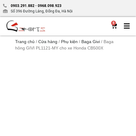
0903.291.882
-
0968.098.923
Số 396 Đường Láng, Đống Đa, Hà Nội
0
Trang chủ
/
Cửa hàng
/
Phụ kiện
/
Baga Givi
/ Baga
hông GIVI PL1121-MY cho xe Honda CB500X