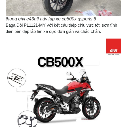
thung givi e43ntl adv lap xe cb500x gsports 6
Baga Đôi PL1121-MY với kết cấu thép chịu vực tốt, sơn tĩnh
điện bền đẹp lắp lên xe cực đơn giản và chắc chắn.