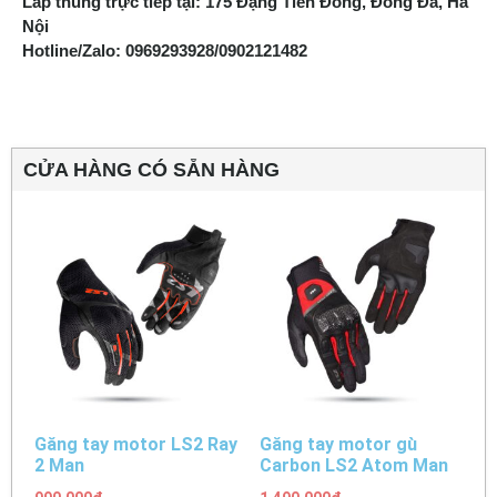
Lắp thùng trực tiếp tại: 175 Đặng Tiến Đông, Đống Đa, Hà
Nội
Hotline/Zalo: 0969293928/0902121482
CỬA HÀNG CÓ SẴN HÀNG
Găng tay motor LS2 Ray
Găng tay motor gù
2 Man
Carbon LS2 Atom Man