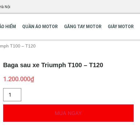
Hà Nội
ẢO HIỂM
QUẦN ÁO MOTOR
GĂNG TAY MOTOR
GIÀY MOTOR
iumph T100 – T120
Baga sau xe Triumph T100 – T120
1.200.000
₫
MUA NGAY