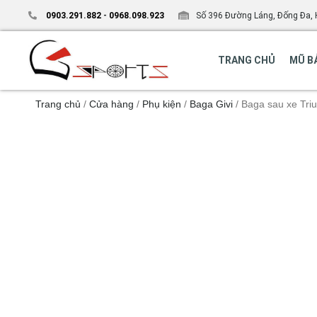
0903.291.882
-
0968.098.923
Số 396 Đường Láng, Đống Đa, 
TRANG CHỦ
MŨ B
Trang chủ
/
Cửa hàng
/
Phụ kiện
/
Baga Givi
/ Baga sau xe Tr