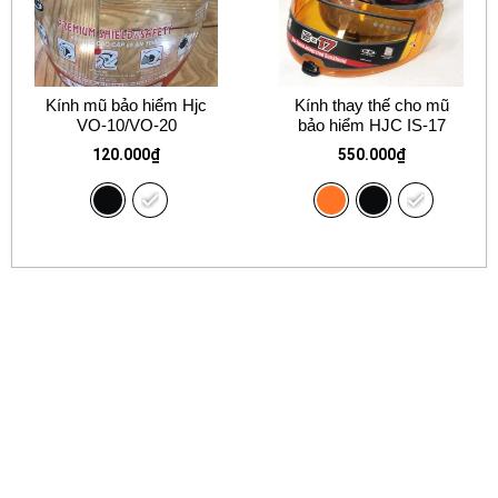
Kính mũ bảo hiểm Hjc
Kính thay thế cho mũ
VO-10/VO-20
bảo hiểm HJC IS-17
120.000
₫
550.000
₫