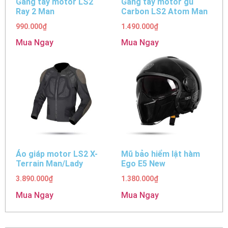
Găng tay motor LS2
Găng tay motor gù
Ray 2 Man
Carbon LS2 Atom Man
990.000
₫
1.490.000
₫
Mua Ngay
Mua Ngay
Áo giáp motor LS2 X-
Mũ bảo hiểm lật hàm
Terrain Man/Lady
Ego E5 New
3.890.000
₫
1.380.000
₫
Mua Ngay
Mua Ngay