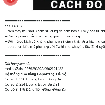
===============================
>>> LƯU Ý:
– Nên thay mũ sau 3 năm sử dụng để đảm bảo sự oxy hóa tự nhiê
– Cài dây quai chắc chắn trong quá trình sử dụng
– Đội mũ có kích cỡ không phù hợp sẽ giảm khả năng hấp thu xu
– Lựa chọn kiểu mũ phú hợp với địa hình di chuyển, tốc độ khuy
===============================
Đặt hàng liên hệ:
Hotline/Zalo: 0969293928/0902121482
Hệ thống cửa hàng Gsports tại Hà Nội
Cơ sở 1: 396 Đường Láng, Đống Đa
Cơ sở 2: 224 Đường Bưởi, Ba Đình
Cơ sở 3: 175 Đặng Tiến Đông, Đống Đa