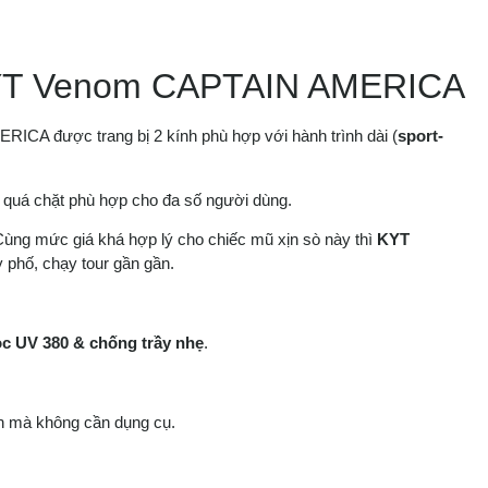
KYT Venom CAPTAIN AMERICA
CA được trang bị 2 kính phù hợp với hành trình dài (
sport-
 quá chặt phù hợp cho đa số người dùng.
Cùng mức giá khá hợp lý cho chiếc mũ xịn sò này thì
KYT
 phố, chạy tour gần gần.
ọc UV 380 & chống trầy nhẹ
.
h mà không cần dụng cụ.