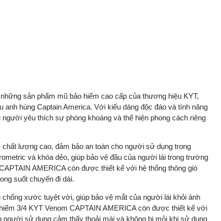
g những sản phẩm mũ bảo hiểm cao cấp của thương hiệu KYT,
êu anh hùng Captain America. Với kiểu dáng độc đáo và tính năng
g người yêu thích sự phóng khoáng và thể hiện phong cách riêng
chất lượng cao, đảm bảo an toàn cho người sử dụng trong
ometric và khóa dẻo, giúp bảo vệ đầu của người lái trong trường
CAPTAIN AMERICA còn được thiết kế với hệ thống thông gió
ong suốt chuyến đi dài.
chống xước tuyệt vời, giúp bảo vệ mắt của người lái khỏi ánh
ảo hiểm 3/4 KYT Venom CAPTAIN AMERICA còn được thiết kế với
iúp người sử dụng cảm thấy thoải mái và không bị mỏi khi sử dụng