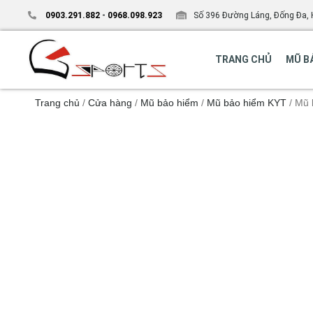
0903.291.882
-
0968.098.923
Số 396 Đường Láng, Đống Đa, 
TRANG CHỦ
MŨ B
Trang chủ
/
Cửa hàng
/
Mũ bảo hiểm
/
Mũ bảo hiểm KYT
/ Mũ