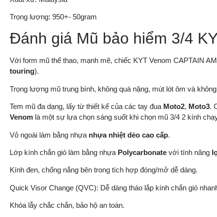
Trọng lượng: 950+- 50gram
Đánh giá Mũ bảo hiểm 3/4 
Với form mũ thể thao, mạnh mẽ, chiếc KYT Venom CAPTAIN AMERI
touring
).
Trọng lượng mũ trung bình, không quá nặng, mút lót ôm và không
Tem mũ đa dạng, lấy từ thiết kế của các tay đua
Moto2
,
Moto3
. 
Venom
là một sự lựa chọn sáng suốt khi chọn mũ 3/4 2 kính chạy
Vỏ ngoài làm bằng nhựa
nhựa nhiệt dẻo cao cấp
.
Lớp kính chắn gió làm bằng nhựa
Polycarbonate
với tính năng
l
Kính đen, chống nắng bên trong tích hợp đóng/mở dễ dàng.
Quick Visor Change (QVC): Dễ dàng tháo lắp kính chắn gió nhan
Khóa lẫy chắc chắn, bảo hộ an toàn.