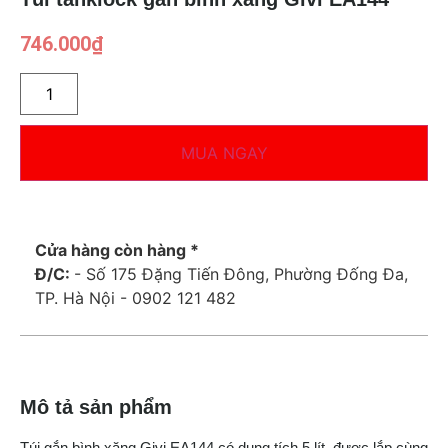
746.000
₫
MUA NGAY
Cửa hàng còn hàng *
Đ/C:
- Số 175 Đặng Tiến Đông, Phường Đống Đa,
TP. Hà Nội - 0902 121 482
Mô tả sản phẩm
Túi gắn bình xăng Givi EA144 có dung tích 5 lít, được lắp cùng