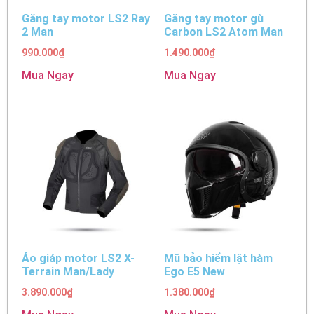
Găng tay motor LS2 Ray
Găng tay motor gù
2 Man
Carbon LS2 Atom Man
990.000
₫
1.490.000
₫
Mua Ngay
Mua Ngay
Áo giáp motor LS2 X-
Mũ bảo hiểm lật hàm
Terrain Man/Lady
Ego E5 New
3.890.000
₫
1.380.000
₫