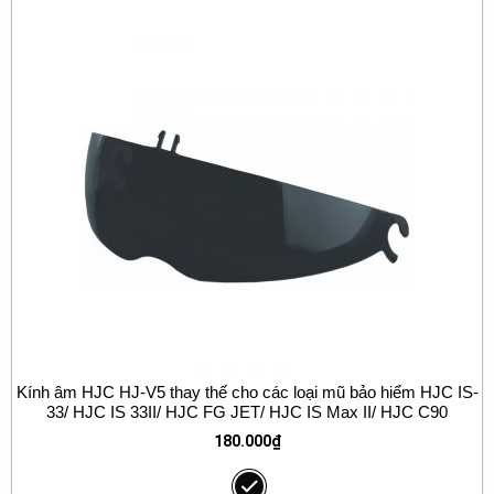
Kính âm HJC HJ-V5 thay thế cho các loại mũ bảo hiểm HJC IS-
33/ HJC IS 33II/ HJC FG JET/ HJC IS Max II/ HJC C90
180.000
₫