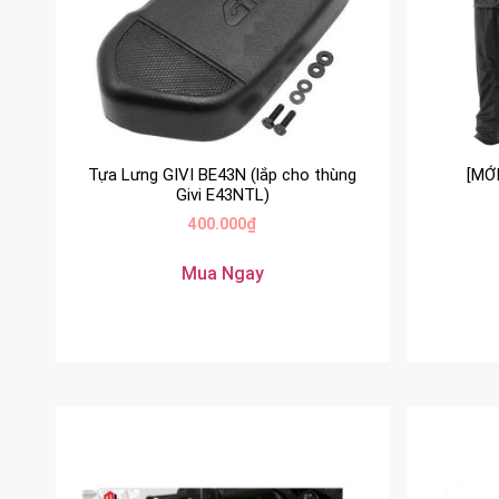
Tựa Lưng GIVI BE43N (lắp cho thùng
[MỚ
Givi E43NTL)
400.000
₫
Mua Ngay