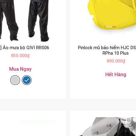
I] Áo mưa bộ GIVI RRS06
Pinlock mũ bảo hiểm HJC D
RPha 10 Plus
850.000
₫
890.000
₫
Mua Ngay
Hết Hàng