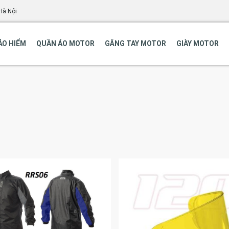
Hà Nội
ẢO HIỂM
QUẦN ÁO MOTOR
GĂNG TAY MOTOR
GIÀY MOTOR