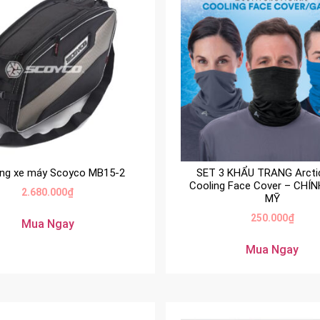
ông xe máy Scoyco MB15-2
SET 3 KHẨU TRANG Arcti
Cooling Face Cover – CHÍ
2.680.000
₫
MỸ
250.000
₫
Mua Ngay
Mua Ngay