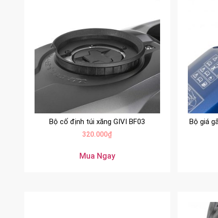
Bộ cố định túi xăng GIVI BF03
Bộ giá g
320.000
₫
Mua Ngay