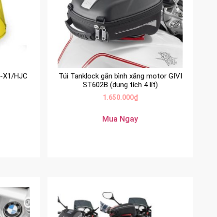
S-X1/HJC
Túi Tanklock gắn bình xăng motor GIVI
ST602B (dung tích 4 lít)
1.650.000
₫
Mua Ngay