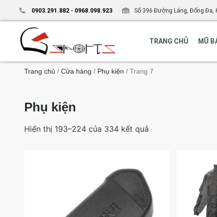
0903.291.882
-
0968.098.923
Số 396 Đường Láng, Đống Đa, 
TRANG CHỦ
MŨ B
Trang chủ
/
Cửa hàng
/
Phụ kiện
/ Trang 7
Phụ kiện
Hiển thị 193–224 của 334 kết quả