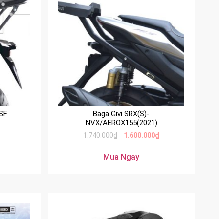
5SF
Baga Givi SRX(S)-
NVX/AEROX155(2021)
1.740.000
₫
1.600.000
₫
Mua Ngay