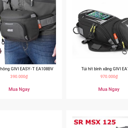
 hông GIVI EASY-T EA108BV
Túi hít bình xăng GIVI E
390.000
₫
970.000
₫
Mua Ngay
Mua Ngay