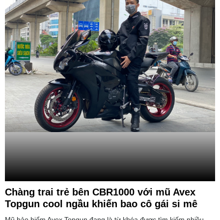
Chàng trai trẻ bên CBR1000 với mũ Avex
Topgun cool ngầu khiến bao cô gái si mê
Mũ bảo hiểm Avex Topgun đang là từ khóa được tìm kiếm nhiều