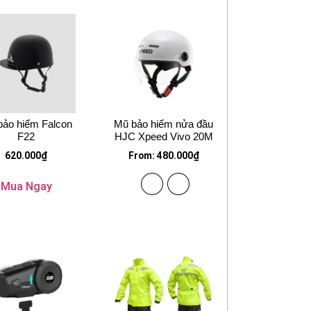
bảo hiểm Falcon
Mũ bảo hiểm nửa đầu
F22
HJC Xpeed Vivo 20M
620.000
₫
From:
480.000
₫
Mua Ngay