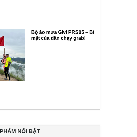
Bộ áo mưa Givi PRS05 – Bí
mật của dân chạy grab!
PHẨM NỔI BẬT