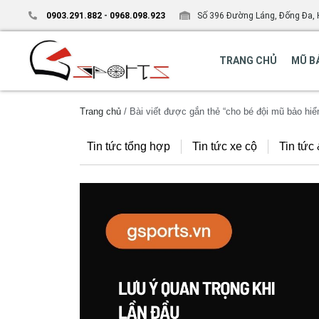
0903.291.882
-
0968.098.923
Số 396 Đường Láng, Đống Đa, 
TRANG CHỦ
MŨ B
Trang chủ
/ Bài viết được gắn thẻ “cho bé đội mũ bảo hiể
Tin tức tổng hợp
Tin tức xe cộ
Tin tức