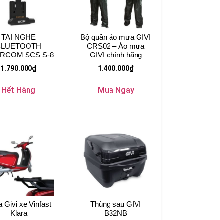
TAI NGHE
Bộ quần áo mưa GIVI
BLUETOOTH
CRS02 – Áo mưa
ERCOM SCS S-8
GIVI chính hãng
1.790.000
₫
1.400.000
₫
Hết Hàng
Mua Ngay
 Givi xe Vinfast
Thùng sau GIVI
Klara
B32NB