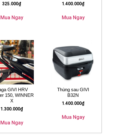
325.000
₫
1.400.000
₫
Mua Ngay
Mua Ngay
aga GIVI HRV
Thùng sau GIVI
er 150, WINNER
B32N
X
1.400.000
₫
1.300.000
₫
Mua Ngay
Mua Ngay