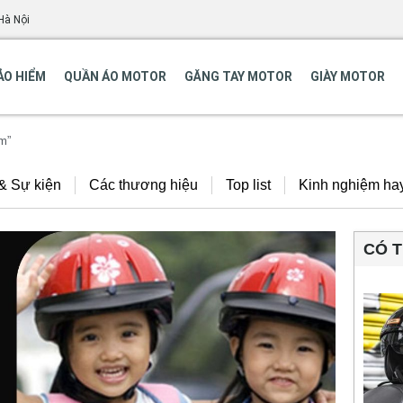
Hà Nội
ẢO HIỂM
QUẦN ÁO MOTOR
GĂNG TAY MOTOR
GIÀY MOTOR
m”
 & Sự kiện
Các thương hiệu
Top list
Kinh nghiệm ha
CÓ 