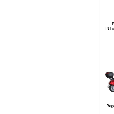
INT
Baga