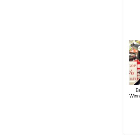
B
Winn