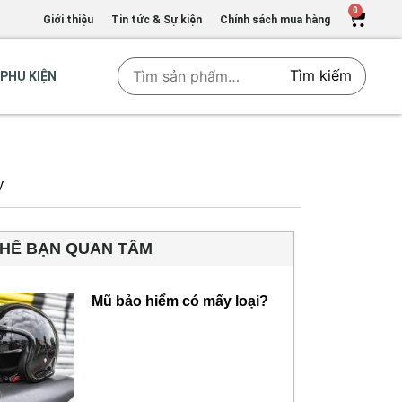
0
Giới thiệu
Tin tức & Sự kiện
Chính sách mua hàng
Tìm kiếm
PHỤ KIỆN
y
THỂ BẠN QUAN TÂM
Mũ bảo hiểm có mấy loại?