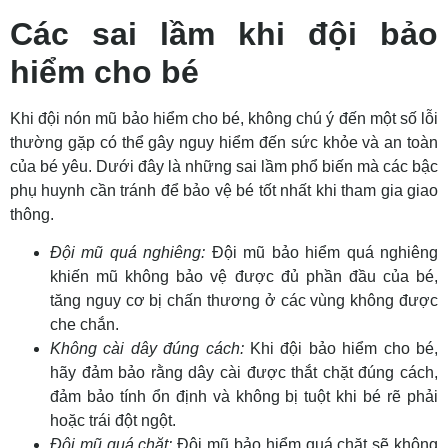
Các sai lầm khi đội bảo
hiểm cho bé
Khi đội nón mũ bảo hiểm cho bé, không chú ý đến một số lỗi
thường gặp có thể gây nguy hiểm đến sức khỏe và an toàn
của bé yêu. Dưới đây là những sai lầm phổ biến mà các bậc
phụ huynh cần tránh để bảo vệ bé tốt nhất khi tham gia giao
thông.
Đội mũ quá nghiêng:
Đội mũ bảo hiểm quá nghiêng
khiến mũ không bảo vệ được đủ phần đầu của bé,
tăng nguy cơ bị chấn thương ở các vùng không được
che chắn.
Không cài dây đúng cách:
Khi đội bảo hiểm cho bé,
hãy đảm bảo rằng dây cài được thắt chặt đúng cách,
đảm bảo tính ổn định và không bị tuột khi bé rẽ phải
hoặc trái đột ngột.
Đội mũ quá chặt:
Đội mũ bảo hiểm quá chặt sẽ không