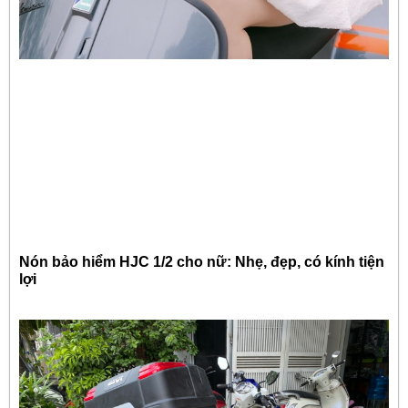
Nón bảo hiểm HJC 1/2 cho nữ: Nhẹ, đẹp, có kính tiện
lợi