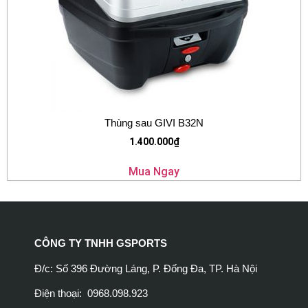
Thùng sau GIVI B32N
1.400.000
₫
Mua Ngay
CÔNG TY TNHH GSPORTS
Đ/c: Số 396 Đường Láng, P. Đống Đa, TP. Hà Nội
Điện thoại: 0968.098.923