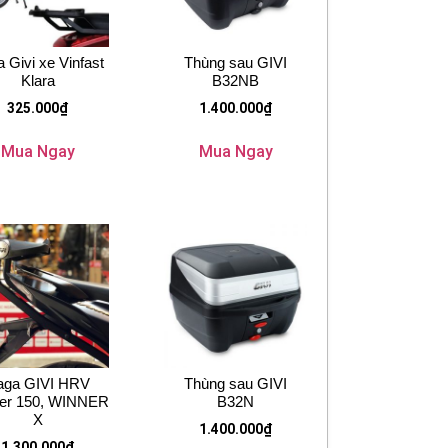
 Givi xe Vinfast
Thùng sau GIVI
Klara
B32NB
325.000
₫
1.400.000
₫
Mua Ngay
Mua Ngay
aga GIVI HRV
Thùng sau GIVI
er 150, WINNER
B32N
X
1.400.000
₫
1.300.000
₫