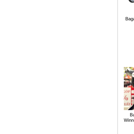
Baga
B
Winn