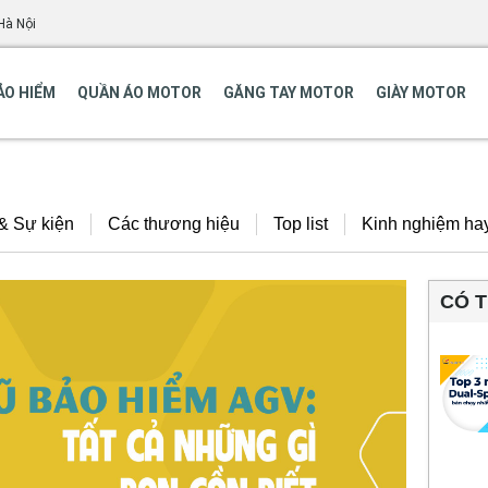
Hà Nội
ẢO HIỂM
QUẦN ÁO MOTOR
GĂNG TAY MOTOR
GIÀY MOTOR
 & Sự kiện
Các thương hiệu
Top list
Kinh nghiệm ha
CÓ 