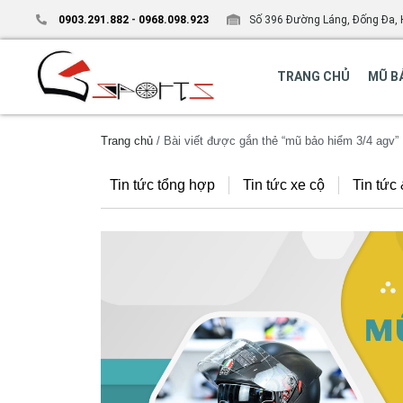
0903.291.882
-
0968.098.923
Số 396 Đường Láng, Đống Đa, 
TRANG CHỦ
MŨ B
Trang chủ
/ Bài viết được gắn thẻ “mũ bảo hiểm 3/4 agv”
Tin tức tổng hợp
Tin tức xe cộ
Tin tức