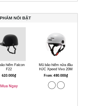
PHẨM NỔI BẬT
bảo hiểm Falcon
Mũ bảo hiểm nửa đầu
F22
HJC Xpeed Vivo 20M
620.000
₫
From:
480.000
₫
Mua Ngay