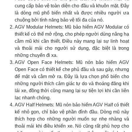
cung cấp bảo vệ toàn diện cho đầu và khuôn mặt. Đây
là dòng mũ phổ biến nhất và được nhiều người ưa
chuộng bởi tính năng bảo vệ tối đa của nó.
AGV Modular Helmets: Mũ bảo hiểm AGV Modular có
thiết kế có thể mở rộng, cho phép người dùng nâng hạ
cằm mũ khi cần thiết. Điều này mang lại sự linh hoạt
và thoải mái cho người sử dụng, đặc biệt là trong
những chuyến đi xa.
AGV Open Face Helmets: Mũ nón bảo hiểm AGV
Open Face có thiết kế che phủ đầu và sau gáy, nhưng
để mặt và cằm mở ra. Đây là lựa chọn phổ biến cho
những người thích cảm giác tự do và thoáng đãng khi
lái xe, đồng thời cũng mang lại sự tiện lợi khi cần liên
lạc nhanh chóng.
AGV Half Helmets: Mũ nón bảo hiểm AGV Half có thiết
kế nhỏ gọn, chỉ bảo vệ phần đỉnh đầu. Dòng mũ này
thích hợp cho những người muốn sự nhẹ nhàng và
thoải mái khi điều khiển xe. Nó cũng rất phù hợp cho