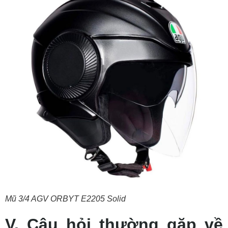
Mũ 3/4 AGV ORBYT E2205 Solid
V. Câu hỏi thường gặp về