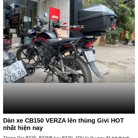
Dàn xe CB150 VERZA lên thùng Givi HOT
nhất hiện nay
Thùng Givi B32N, B32NB hay B32N_ADV từ lâu nay đã trở thành