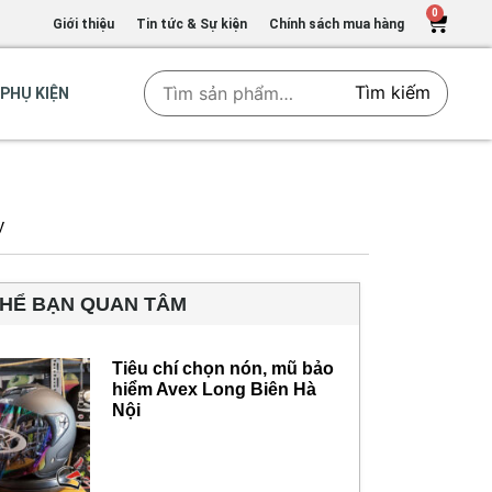
0
Giới thiệu
Tin tức & Sự kiện
Chính sách mua hàng
Tìm kiếm
PHỤ KIỆN
y
THỂ BẠN QUAN TÂM
Tiêu chí chọn nón, mũ bảo
hiểm Avex Long Biên Hà
Nội