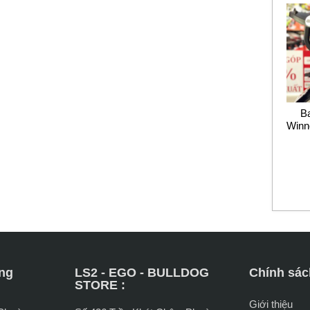
B
Winn
ng
LS2 - EGO - BULLDOG
Chính sác
STORE :
Giới thiệu