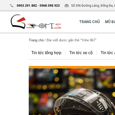
0903.291.882
-
0968.098.923
Số 396 Đường Láng, Đống Đa, 
TRANG CHỦ
MŨ B
Trang chủ
/ Bài viết được gắn thẻ “Yohe 967”
Tin tức tổng hợp
Tin tức xe cộ
Tin tức