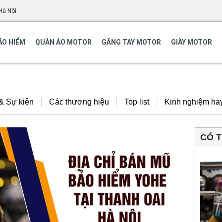
Hà Nội
ẢO HIỂM
QUẦN ÁO MOTOR
GĂNG TAY MOTOR
GIÀY MOTOR
 & Sự kiện
Các thương hiệu
Top list
Kinh nghiệm ha
CÓ 