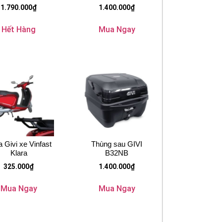
1.790.000
₫
1.400.000
₫
Hết Hàng
Mua Ngay
 Givi xe Vinfast
Thùng sau GIVI
Klara
B32NB
325.000
₫
1.400.000
₫
Mua Ngay
Mua Ngay