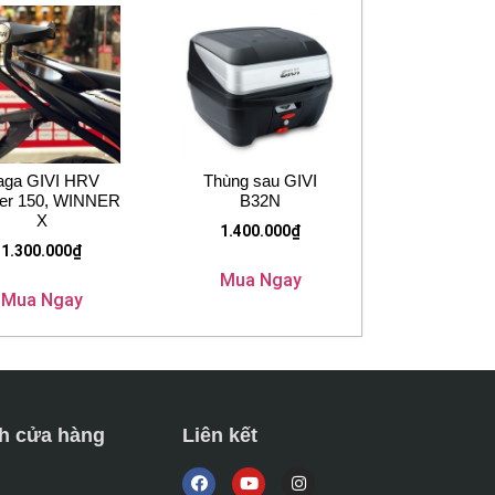
aga GIVI HRV
Thùng sau GIVI
er 150, WINNER
B32N
X
1.400.000
₫
1.300.000
₫
Mua Ngay
Mua Ngay
h cửa hàng
Liên kết