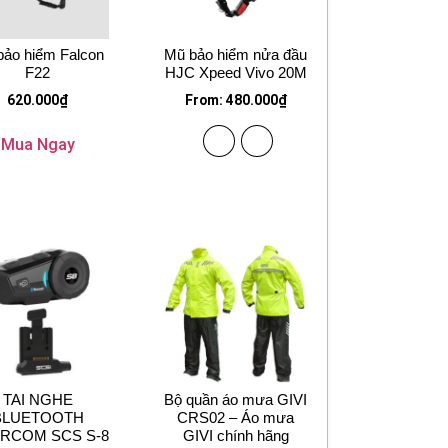
bảo hiểm Falcon
Mũ bảo hiểm nửa đầu
F22
HJC Xpeed Vivo 20M
620.000
₫
From:
480.000
₫
Mua Ngay
TAI NGHE
Bộ quần áo mưa GIVI
BLUETOOTH
CRS02 – Áo mưa
ERCOM SCS S-8
GIVI chính hãng