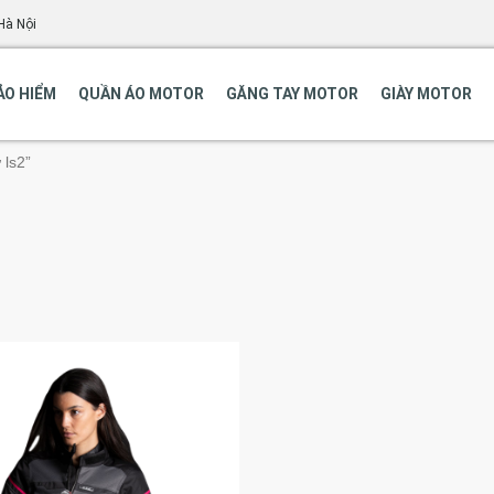
Hà Nội
ẢO HIỂM
QUẦN ÁO MOTOR
GĂNG TAY MOTOR
GIÀY MOTOR
 ls2”