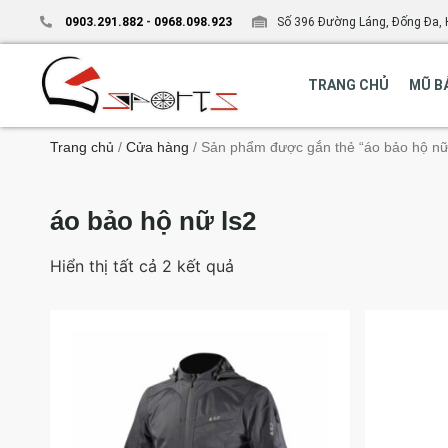
0903.291.882
-
0968.098.923
Số 396 Đường Láng, Đống Đa, 
TRANG CHỦ
MŨ B
Trang chủ
/
Cửa hàng
/ Sản phẩm được gắn thẻ “áo bảo hộ nữ
áo bảo hộ nữ ls2
Hiển thị tất cả 2 kết quả