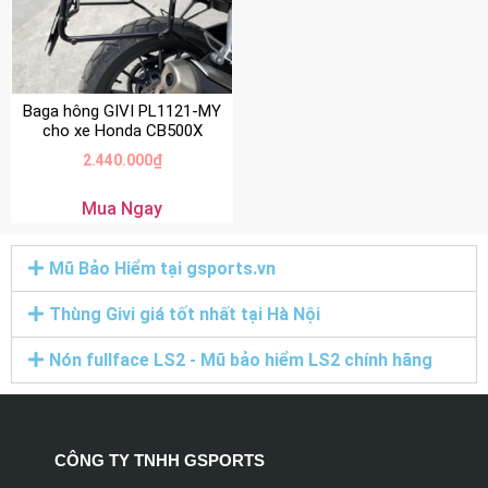
Baga hông GIVI PL1121-MY
cho xe Honda CB500X
2.440.000
₫
Mua Ngay
Mũ Bảo Hiểm tại gsports.vn
Thùng Givi giá tốt nhất tại Hà Nội
Nón fullface LS2 - Mũ bảo hiểm LS2 chính hãng
CÔNG TY TNHH GSPORTS