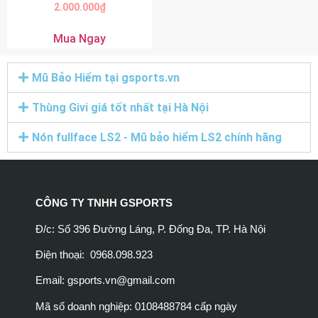
2.000.000
₫
Mua Ngay
Mũ Bảo Hiểm tại gsports.vn
Thùng Givi giá tốt nhất tại Hà Nội
Nón fullface LS2 - Mũ bảo hiểm LS2 chính hãng
CÔNG TY TNHH GSPORTS
Đ/c: Số 396 Đường Láng, P. Đống Đa, TP. Hà Nội
Điện thoại: 0968.098.923
Email:
gsports.vn@gmail.com
Mã số doanh nghiệp: 0108488784 cấp ngày