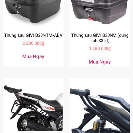
Thùng sau GIVI B33NTM-ADV
Thùng sau GIVI B33NM (dung
tích 33 lít)
2.200.000
₫
1.450.000
₫
Mua Ngay
Mua Ngay