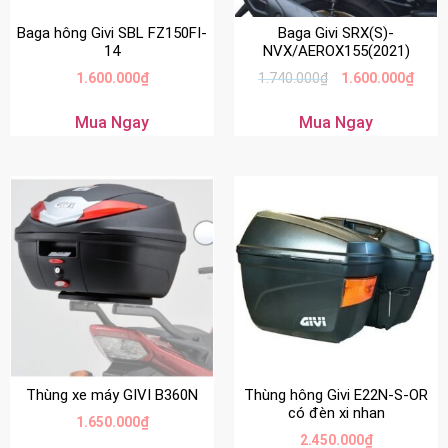
Baga hông Givi SBL FZ150FI-
Baga Givi SRX(S)-
14
NVX/AEROX155(2021)
1.600.000
₫
1.740.000
₫
1.600.000
₫
Mua Ngay
Mua Ngay
Thùng xe máy GIVI B360N
Thùng hông Givi E22N-S-OR
có đèn xi nhan
1.650.000
₫
2.450.000
₫