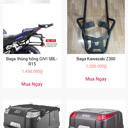
Baga thùng hông GIVI SBL-
Baga Kawasaki Z300
R15
1.200.000
₫
1.400.000
₫
Mua Ngay
Mua Ngay