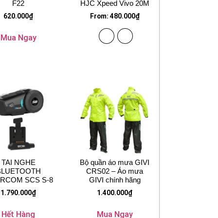
F22
HJC Xpeed Vivo 20M
620.000
₫
From:
480.000
₫
Mua Ngay
TAI NGHE
Bộ quần áo mưa GIVI
BLUETOOTH
CRS02 – Áo mưa
ERCOM SCS S-8
GIVI chính hãng
1.790.000
₫
1.400.000
₫
Hết Hàng
Mua Ngay