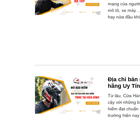
mạng của người 
mô tô, xe máy… 
hay nửa đầu kh
Địa chỉ bán
hãng Uy Tín
Từ lâu, Cửa Hàn
cậy với những 
hiểm đạt chuẩn a
trường hiện nay