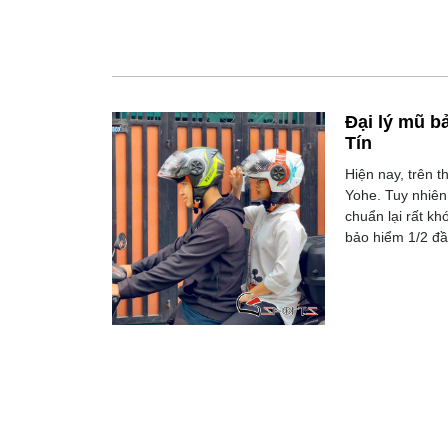
Đại lý mũ b
Tín
Hiện nay, trên t
Yohe. Tuy nhiên
chuẩn lại rất k
bảo hiểm 1/2 đầ