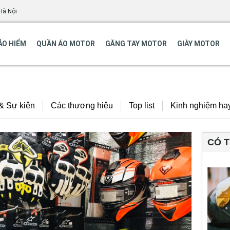
Hà Nội
ẢO HIỂM
QUẦN ÁO MOTOR
GĂNG TAY MOTOR
GIÀY MOTOR
 & Sự kiện
Các thương hiệu
Top list
Kinh nghiệm ha
CÓ 