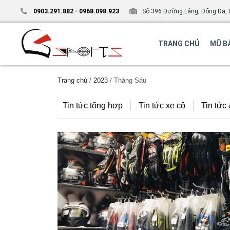
0903.291.882
-
0968.098.923
Số 396 Đường Láng, Đống Đa, 
TRANG CHỦ
MŨ B
Trang chủ
/
2023
/ Tháng Sáu
Tin tức tổng hợp
Tin tức xe cộ
Tin tức