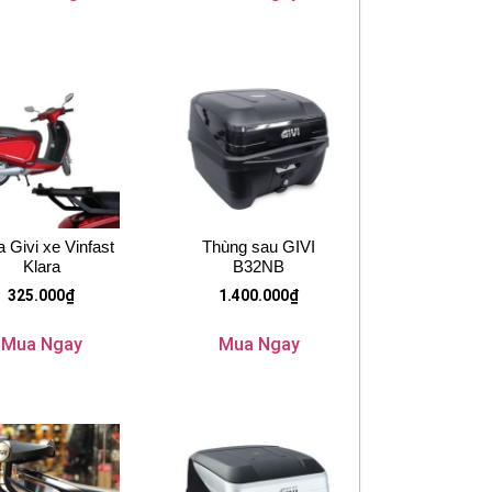
 Givi xe Vinfast
Thùng sau GIVI
Klara
B32NB
325.000
₫
1.400.000
₫
Mua Ngay
Mua Ngay