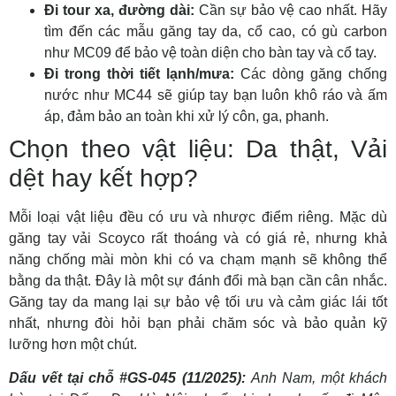
Đi tour xa, đường dài:
Cần sự bảo vệ cao nhất. Hãy
tìm đến các mẫu găng tay da, cổ cao, có gù carbon
như MC09 để bảo vệ toàn diện cho bàn tay và cổ tay.
Đi trong thời tiết lạnh/mưa:
Các dòng găng chống
nước như MC44 sẽ giúp tay bạn luôn khô ráo và ấm
áp, đảm bảo an toàn khi xử lý côn, ga, phanh.
Chọn theo vật liệu: Da thật, Vải
dệt hay kết hợp?
Mỗi loại vật liệu đều có ưu và nhược điểm riêng. Mặc dù
găng tay vải Scoyco rất thoáng và có giá rẻ, nhưng khả
năng chống mài mòn khi có va chạm mạnh sẽ không thể
bằng da thật. Đây là một sự đánh đổi mà bạn cần cân nhắc.
Găng tay da mang lại sự bảo vệ tối ưu và cảm giác lái tốt
nhất, nhưng đòi hỏi bạn phải chăm sóc và bảo quản kỹ
lưỡng hơn một chút.
Dấu vết tại chỗ #GS-045 (11/2025):
Anh Nam, một khách