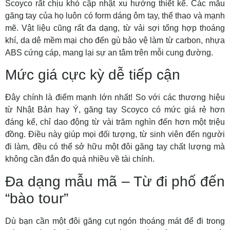
Scoyco rất chịu khó cập nhật xu hướng thiết kế. Các mẫu
găng tay của họ luôn có form dáng ôm tay, thể thao và mạnh
mẽ. Vật liệu cũng rất đa dạng, từ vải sợi tổng hợp thoáng
khí, da dê mềm mại cho đến gù bảo vệ làm từ carbon, nhựa
ABS cứng cáp, mang lại sự an tâm trên mỗi cung đường.
Mức giá cực kỳ dễ tiếp cận
Đây chính là điểm mạnh lớn nhất! So với các thương hiệu
từ Nhật Bản hay Ý, găng tay Scoyco có mức giá rẻ hơn
đáng kể, chỉ dao động từ vài trăm nghìn đến hơn một triệu
đồng. Điều này giúp mọi đối tượng, từ sinh viên đến người
đi làm, đều có thể sở hữu một đôi găng tay chất lượng mà
không cần đắn đo quá nhiều về tài chính.
Đa dạng mẫu mã – Từ đi phố đến
“bào tour”
Dù bạn cần một đôi găng cụt ngón thoáng mát để đi trong