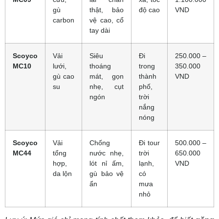
gù
thật, bảo
độ cao
VND
carbon
vệ cao, cổ
tay dài
Scoyco
Vải
Siêu
Đi
250.000 –
MC10
lưới,
thoáng
trong
350.000
gù cao
mát, gọn
thành
VND
su
nhẹ, cụt
phố,
ngón
trời
nắng
nóng
Scoyco
Vải
Chống
Đi tour
500.000 –
MC44
tổng
nước nhẹ,
trời
650.000
hợp,
lót nỉ ấm,
lạnh,
VND
da lộn
gù bảo vệ
có
ẩn
mưa
nhỏ