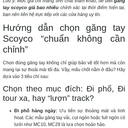
Lưu ý: Mức giá chỉ mang tính chất tham khảo, để biết
găng
tay scoyco giá bao nhiêu
chính xác tại thời điểm hiện tại,
bạn nên liên hệ trực tiếp với các cửa hàng uy tín.
Hướng dẫn chọn găng tay
Scoyco “chuẩn không cần
chỉnh”
Chọn đúng găng tay không chỉ giúp bảo vệ tốt hơn mà còn
mang lại sự thoải mái tối đa. Vậy, mấu chốt nằm ở đâu? Hãy
dựa vào 3 tiêu chí sau:
Chọn theo mục đích: Đi phố, Đi
tour xa, hay “lượn” track?
Đi phố hàng ngày:
Ưu tiên sự thoáng mát và linh
hoạt. Các mẫu găng tay vải, cụt ngón hoặc full ngón có
lưới như MC10, MC29 là lựa chọn hoàn hảo.