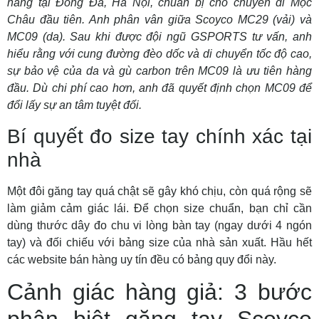
hàng tại Đống Đa, Hà Nội, chuẩn bị cho chuyến đi Mộc
Châu đầu tiên. Anh phân vân giữa Scoyco MC29 (vải) và
MC09 (da). Sau khi được đội ngũ GSPORTS tư vấn, anh
hiểu rằng với cung đường đèo dốc và di chuyển tốc độ cao,
sự bảo vệ của da và gù carbon trên MC09 là ưu tiên hàng
đầu. Dù chi phí cao hơn, anh đã quyết định chọn MC09 để
đổi lấy sự an tâm tuyệt đối.
Bí quyết đo size tay chính xác tại
nhà
Một đôi găng tay quá chật sẽ gây khó chịu, còn quá rộng sẽ
làm giảm cảm giác lái. Để chọn size chuẩn, bạn chỉ cần
dùng thước dây đo chu vi lòng bàn tay (ngay dưới 4 ngón
tay) và đối chiếu với bảng size của nhà sản xuất. Hầu hết
các website bán hàng uy tín đều có bảng quy đổi này.
Cảnh giác hàng giả: 3 bước