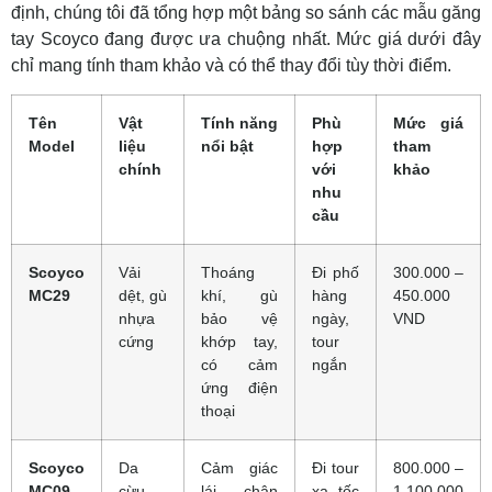
định, chúng tôi đã tổng hợp một bảng so sánh các mẫu găng
tay Scoyco đang được ưa chuộng nhất. Mức giá dưới đây
chỉ mang tính tham khảo và có thể thay đổi tùy thời điểm.
Tên
Vật
Tính năng
Phù
Mức giá
Model
liệu
nổi bật
hợp
tham
chính
với
khảo
nhu
cầu
Scoyco
Vải
Thoáng
Đi phố
300.000 –
MC29
dệt, gù
khí, gù
hàng
450.000
nhựa
bảo vệ
ngày,
VND
cứng
khớp tay,
tour
có cảm
ngắn
ứng điện
thoại
Scoyco
Da
Cảm giác
Đi tour
800.000 –
MC09
cừu,
lái chân
xa, tốc
1.100.000