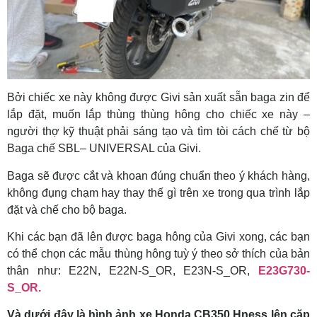
Bởi chiếc xe này không được Givi sản xuất sẵn baga zin để
lắp đặt, muốn lắp thùng thùng hông cho chiếc xe này –
người thợ kỹ thuật phải sáng tạo và tìm tòi cách chế từ bộ
Baga chế SBL– UNIVERSAL của Givi.
Baga sẽ được cắt và khoan đúng chuẩn theo ý khách hàng,
không đụng chạm hay thay thế gì trên xe trong qua trình lắp
đặt và chế cho bộ baga.
Khi các bạn đã lên được baga hông của Givi xong, các bạn
có thể chọn các mẫu thùng hông tuỳ ý theo sở thích của bản
thân như: E22N, E22N-S_OR, E23N-S_OR,
E23G730-
S_OR.
Và dưới đây là hình ảnh xe Honda CB350 Hness lên cặp