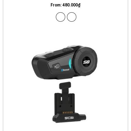
From:
480.000
₫