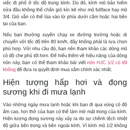
việc đi phố ở tốc độ trung bình. Do đó, kính mũ bảo hiểm
nửa đầu không thể chắn gió kín kẽ như mũ fullface hay mũ
3/4. Gió vẫn có thể lùa vào từ phía dưới cằm hoặc hai bên
tai của bạn.
Nếu bạn thường xuyên chạy xe đường trường hoặc di
chuyển với tốc độ trên 80 km/h, đây không phải là lựa chọn
phù hợp. Với nhu cầu đó, bạn nên tham khảo các dòng mũ
có độ che phủ tốt hơn. Để hiểu thêm về hiệu năng của dòng
nón này, bạn có thể tham khảo bài viết
nón HJC 1/2 có tốt
không
để đưa ra quyết định mua sắm chính xác nhất.
Hiện tượng hấp hơi và đọng
sương khi đi mưa lạnh
Vào những ngày mưa lạnh hoặc khi bạn đi qua vùng có độ
ẩm cao, hơi thở của bạn có thể làm mờ mặt trong của kính.
Hiện tượng đọng sương này xảy ra do sự chênh lệch nhiệt
độ giữa bên trong và bên ngoài kính. Vì kính mũ 1/2 không