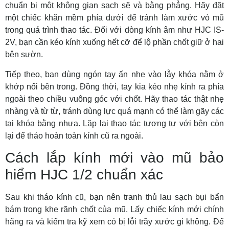
chuẩn bị một không gian sạch sẽ và bằng phẳng. Hãy đặt
một chiếc khăn mềm phía dưới để tránh làm xước vỏ mũ
trong quá trình thao tác. Đối với dòng kính âm như HJC IS-
2V, bạn cần kéo kính xuống hết cỡ để lộ phần chốt giữ ở hai
bên sườn.
Tiếp theo, bạn dùng ngón tay ấn nhẹ vào lẫy khóa nằm ở
khớp nối bên trong. Đồng thời, tay kia kéo nhẹ kính ra phía
ngoài theo chiều vuông góc với chốt. Hãy thao tác thật nhẹ
nhàng và từ từ, tránh dùng lực quá mạnh có thể làm gãy các
tai khóa bằng nhựa. Lặp lại thao tác tương tự với bên còn
lại để tháo hoàn toàn kính cũ ra ngoài.
Cách lắp kính mới vào mũ bảo
hiểm HJC 1/2 chuẩn xác
Sau khi tháo kính cũ, bạn nên tranh thủ lau sạch bụi bẩn
bám trong khe rãnh chốt của mũ. Lấy chiếc kính mới chính
hãng ra và kiểm tra kỹ xem có bị lỗi trầy xước gì không. Để