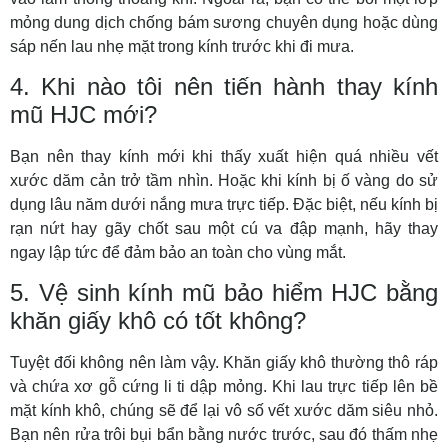
mỏng dung dịch chống bám sương chuyên dụng hoặc dùng
sáp nến lau nhẹ mặt trong kính trước khi đi mưa.
4. Khi nào tôi nên tiến hành thay kính
mũ HJC mới?
Bạn nên thay kính mới khi thấy xuất hiện quá nhiều vết
xước dăm cản trở tầm nhìn. Hoặc khi kính bị ố vàng do sử
dụng lâu năm dưới nắng mưa trực tiếp. Đặc biệt, nếu kính bị
rạn nứt hay gãy chốt sau một cú va đập mạnh, hãy thay
ngay lập tức để đảm bảo an toàn cho vùng mắt.
5. Vệ sinh kính mũ bảo hiểm HJC bằng
khăn giấy khô có tốt không?
Tuyệt đối không nên làm vậy. Khăn giấy khô thường thô ráp
và chứa xơ gỗ cứng li ti dập mỏng. Khi lau trực tiếp lên bề
mặt kính khô, chúng sẽ để lại vô số vết xước dăm siêu nhỏ.
Bạn nên rửa trôi bụi bẩn bằng nước trước, sau đó thấm nhẹ