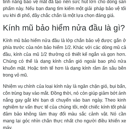
tính năng bảo vệ mắt đã tạo nên sức hút lớn cho dòng sản
phẩm này. Nếu bạn đang tìm kiếm một giải pháp bảo vệ tối
ưu khi đi phố, đây chắc chắn là một lựa chọn đáng giá.
Kính mũ bảo hiểm nửa đầu là gì?
Kính mũ bảo hiểm nửa đầu là lớp chắn bảo vệ được gắn ở
phía trước của nón bảo hiểm 1/2. Khác với các dòng mũ cả
đầu, kính của mũ 1/2 thường có thiết kế ngắn và gọn hơn.
Chúng có thể là dạng kính chắn gió ngoài bao phủ nửa
khuôn mặt. Hoặc tinh tế hơn là dạng kính râm ẩn sâu bên
trong vỏ mũ.
Nhiệm vụ chính của loại kính này là ngăn chặn gió, bụi bẩn,
côn trùng bay vào mắt. Đồng thời, nó còn giúp giảm bớt ánh
nắng gay gắt khi bạn di chuyển vào ban ngày. Theo kinh
nghiệm tư vấn thực tế của chúng tôi, một chiếc kính tốt phải
đảm bảo không làm thay đổi màu sắc cảnh vật. Nó cần
mang lại góc nhìn chân thực nhất cho người điều khiển xe
máy.