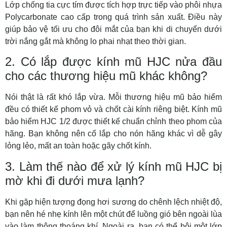
Lớp chống tia cực tím được tích hợp trực tiếp vào phôi nhựa
Polycarbonate cao cấp trong quá trình sản xuất. Điều này
giúp bảo vệ tối ưu cho đôi mắt của bạn khi di chuyển dưới
trời nắng gắt mà không lo phai nhạt theo thời gian.
2. Có lắp được kính mũ HJC nửa đầu
cho các thương hiệu mũ khác không?
Nói thật là rất khó lắp vừa. Mỗi thương hiệu mũ bảo hiểm
đều có thiết kế phom vỏ và chốt cài kính riêng biệt. Kính mũ
bảo hiểm HJC 1/2 được thiết kế chuẩn chỉnh theo phom của
hãng. Bạn không nên cố lắp cho nón hãng khác vì dễ gây
lỏng lẻo, mất an toàn hoặc gãy chốt kính.
3. Làm thế nào để xử lý kính mũ HJC bị
mờ khi đi dưới mưa lạnh?
Khi gặp hiện tượng đọng hơi sương do chênh lệch nhiệt độ,
bạn nên hé nhẹ kính lên một chút để luồng gió bên ngoài lùa
vào làm thông thoáng khí. Ngoài ra, bạn có thể bôi một lớp