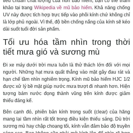
tiêu chuẩn chất lượng của nón bảo hiểm, bạn có thể tham
khảo tại trang
Wikipedia về mũ bảo hiểm
. Khả năng chống
UV này được tích hợp trực tiếp vào phôi kính chứ không chỉ
là lớp phủ ngoài. Vì thế, độ bền chống nắng của kính sẽ kéo
dài suốt tuổi đời sản phẩm.
Tối ưu hóa tầm nhìn trong thời
tiết mưa gió và sương mù
Đi xe máy dưới trời mưa luôn là thử thách lớn đối với mọi
người. Những hạt mưa quất thẳng vào mặt gây đau rát và
hạn chế tầm nhìn nghiêm trọng. Kính mũ bảo hiểm HJC 1/2
được xử lý bề mặt giúp nước mưa trượt đi nhanh hơn. Hiện
tượng bám nước đọng thành vũng trên kính được giảm
thiểu đáng kể.
Bên cạnh đó, phiên bản kính trong suốt (clear) của hãng
mang lại tầm nhìn rất tốt trong điều kiện thiếu sáng. Dù trời
sương mù hay chập choạng tối, kính vẫn đảm bảo độ truyền