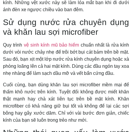
kính. Những vệt xước này sẽ làm lóa mắt bạn khi đi dưới
ánh đèn xe ngược chiều vào ban đêm.
Sử dụng nước rửa chuyên dụng
và khăn lau sợi microfiber
Quy trình
vệ sinh kính mũ bảo hiểm
chuẩn nhất là rửa kính
dưới vòi nước chảy nhẹ để trôi bớt bụi cát bám trên bề mặt.
Sau đó, bạn xịt một lớp nước rửa kính chuyên dụng hoặc xà
phòng loãng lên cả hai mặt kính. Dùng các đầu ngón tay xoa
nhẹ nhàng để làm sạch dầu mỡ và vết bẩn cứng đầu.
Cuối cùng, bạn dùng khăn lau sợi microfiber mềm mại để
thấm khô nước trên kính. Tuyệt đối không được miết khăn
thật mạnh hay chà xát liên tục trên bề mặt kính. Khăn
microfiber có khả năng giữ bụi tốt và không để lại các sợi
bông hay gây xước dăm. Chỉ với vài bước đơn giản, chiếc
kính của bạn sẽ luôn trong trẻo như mới.