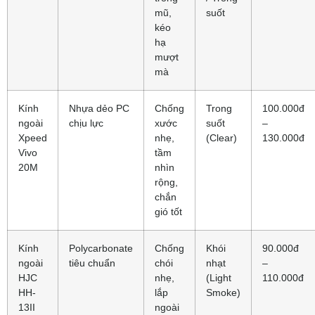
mũ,
suốt
kéo
hạ
mượt
mà
Kính
Nhựa dẻo PC
Chống
Trong
100.000đ
ngoài
chịu lực
xước
suốt
–
Xpeed
nhẹ,
(Clear)
130.000đ
Vivo
tầm
20M
nhìn
rộng,
chắn
gió tốt
Kính
Polycarbonate
Chống
Khói
90.000đ
ngoài
tiêu chuẩn
chói
nhạt
–
HJC
nhẹ,
(Light
110.000đ
HH-
lắp
Smoke)
13II
ngoài