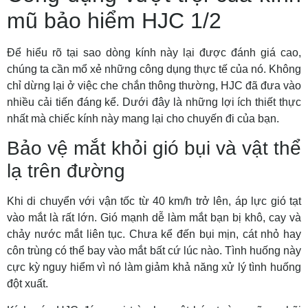
mũ bảo hiểm HJC 1/2
Để hiểu rõ tại sao dòng kính này lại được đánh giá cao,
chúng ta cần mổ xẻ những công dụng thực tế của nó. Không
chỉ dừng lại ở việc che chắn thông thường, HJC đã đưa vào
nhiều cải tiến đáng kể. Dưới đây là những lợi ích thiết thực
nhất mà chiếc kính này mang lại cho chuyến đi của bạn.
Bảo vệ mắt khỏi gió bụi và vật thể
lạ trên đường
Khi di chuyển với vận tốc từ 40 km/h trở lên, áp lực gió tạt
vào mắt là rất lớn. Gió mạnh dễ làm mắt bạn bị khô, cay và
chảy nước mắt liên tục. Chưa kể đến bụi mịn, cát nhỏ hay
côn trùng có thể bay vào mắt bất cứ lúc nào. Tình huống này
cực kỳ nguy hiểm vì nó làm giảm khả năng xử lý tình huống
đột xuất.