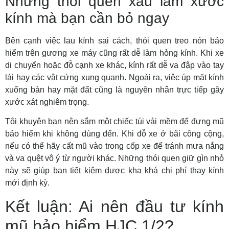
Những thói quen xấu làm xước
kính mà bạn cần bỏ ngay
Bên cạnh việc lau kính sai cách, thói quen treo nón bảo
hiểm trên gương xe máy cũng rất dễ làm hỏng kính. Khi xe
di chuyển hoặc đỗ cạnh xe khác, kính rất dễ va đập vào tay
lái hay các vật cứng xung quanh. Ngoài ra, việc úp mặt kính
xuống bàn hay mặt đất cũng là nguyên nhân trực tiếp gây
xước xát nghiêm trọng.
Tôi khuyên bạn nên sắm một chiếc túi vải mềm để đựng mũ
bảo hiểm khi không dùng đến. Khi đỗ xe ở bãi công cộng,
nếu có thể hãy cất mũ vào trong cốp xe để tránh mưa nắng
và va quệt vô ý từ người khác. Những thói quen giữ gìn nhỏ
này sẽ giúp bạn tiết kiệm được kha khá chi phí thay kính
mới định kỳ.
Kết luận: Ai nên đầu tư kính
mũ bảo hiểm HJC 1/2?