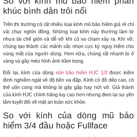
So với kính mũ bảo hiểm phân
khúc bình dân trôi nổi
Trên thị trường có rất nhiều loại kính mũ bảo hiểm giá rẻ chỉ
vài chục nghìn đồng. Những loại kính này thường làm từ
nhựa tái chế giòn và dễ vỡ khi có va chạm xảy ra. Khi vỡ,
chúng tạo thành các mảnh sắc nhọn cực kỳ nguy hiểm cho
vùng mắt của người dùng. Hơn nữa, chúng rất nhanh bị ố
vàng và gây méo hình ảnh trầm trọng.
Đổi lại, kính của dòng
nón bảo hiểm HJC 1/2
được kiểm
định nghiêm ngặt về độ bền va đập. Kính có độ dẻo cao, có
thể uốn cong mà không bị gãy gập hay nứt vỡ. Giá thành
của kính HJC chính hãng tuy cao hơn nhưng đem lại sự yên
tâm tuyệt đối về mặt an toàn sức khỏe.
So với kính của dòng mũ bảo
hiểm 3/4 đầu hoặc Fullface