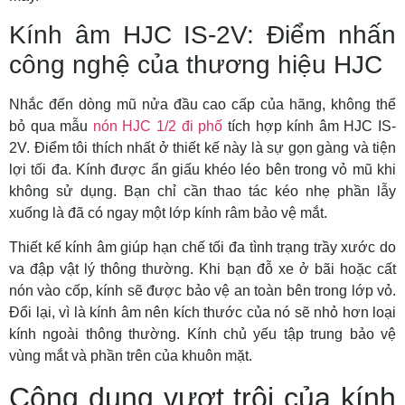
Kính âm HJC IS-2V: Điểm nhấn
công nghệ của thương hiệu HJC
Nhắc đến dòng mũ nửa đầu cao cấp của hãng, không thể
bỏ qua mẫu
nón HJC 1/2 đi phố
tích hợp kính âm HJC IS-
2V. Điểm tôi thích nhất ở thiết kế này là sự gọn gàng và tiện
lợi tối đa. Kính được ẩn giấu khéo léo bên trong vỏ mũ khi
không sử dụng. Bạn chỉ cần thao tác kéo nhẹ phần lẫy
xuống là đã có ngay một lớp kính râm bảo vệ mắt.
Thiết kế kính âm giúp hạn chế tối đa tình trạng trầy xước do
va đập vật lý thông thường. Khi bạn đỗ xe ở bãi hoặc cất
nón vào cốp, kính sẽ được bảo vệ an toàn bên trong lớp vỏ.
Đổi lại, vì là kính âm nên kích thước của nó sẽ nhỏ hơn loại
kính ngoài thông thường. Kính chủ yếu tập trung bảo vệ
vùng mắt và phần trên của khuôn mặt.
Công dụng vượt trội của kính