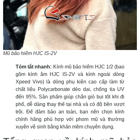
Mũ bảo hiểm HJC IS-2V
Tóm tắt nhanh:
Kính mũ bảo hiểm HJC 1/2 (bao
gồm kính âm HJC IS-2V và kính ngoài dòng
Xpeed Vivo) là dòng phụ kiện cao cấp làm từ
chất liệu Polycarbonate dẻo dai, chống tia UV
đến 95%. Sản phẩm giúp chắn gió bụi tốt khi đi
phố, dễ dàng thay thế tại nhà và có độ bền vượt
trội. Để đảm bảo an toàn, bạn nên chọn kính
chính hãng phù hợp với phom mũ và thường
xuyên vệ sinh bằng khăn mềm chuyên dụng.