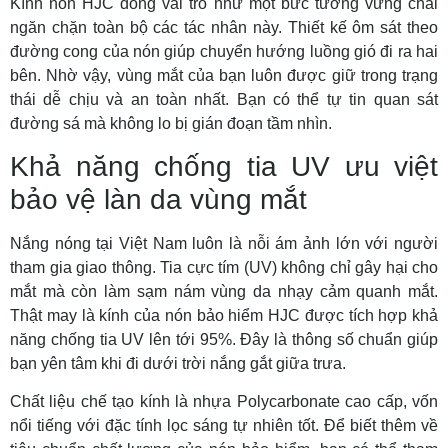
Kính nón HJC đóng vai trò như một bức tường vững chãi
ngăn chặn toàn bộ các tác nhân này. Thiết kế ôm sát theo
đường cong của nón giúp chuyển hướng luồng gió đi ra hai
bên. Nhờ vậy, vùng mắt của bạn luôn được giữ trong trạng
thái dễ chịu và an toàn nhất. Bạn có thể tự tin quan sát
đường sá mà không lo bị gián đoạn tầm nhìn.
Khả năng chống tia UV ưu việt
bảo vệ làn da vùng mắt
Nắng nóng tại Việt Nam luôn là nỗi ám ảnh lớn với người
tham gia giao thông. Tia cực tím (UV) không chỉ gây hại cho
mắt mà còn làm sạm nám vùng da nhạy cảm quanh mắt.
Thật may là kính của nón bảo hiểm HJC được tích hợp khả
năng chống tia UV lên tới 95%. Đây là thông số chuẩn giúp
bạn yên tâm khi đi dưới trời nắng gắt giữa trưa.
Chất liệu chế tạo kính là nhựa Polycarbonate cao cấp, vốn
nổi tiếng với đặc tính lọc sáng tự nhiên tốt. Để biết thêm về