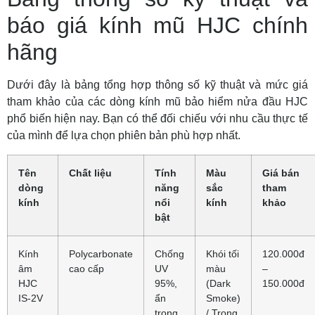
báo giá kính mũ HJC chính
hãng
Dưới đây là bảng tổng hợp thông số kỹ thuật và mức giá
tham khảo của các dòng kính mũ bảo hiểm nửa đầu HJC
phổ biến hiện nay. Bạn có thể đối chiếu với nhu cầu thực tế
của mình để lựa chọn phiên bản phù hợp nhất.
Tên
Chất liệu
Tính
Màu
Giá bán
dòng
năng
sắc
tham
kính
nổi
kính
khảo
bật
Kính
Polycarbonate
Chống
Khói tối
120.000đ
âm
cao cấp
UV
màu
–
HJC
95%,
(Dark
150.000đ
IS-2V
ẩn
Smoke)
trong
/ Trong