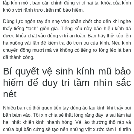
lắp kính mới, bạn căn chỉnh đúng vị trí hai tai khóa của kính
khớp với rãnh trượt trên mũ bảo hiểm.
Dùng lực ngón tay ấn nhẹ vào phần chốt cho đến khi nghe
thấy tiếng “tạch” giòn giã. Tiếng kêu này báo hiệu kính đã
được khóa chặt vào đúng vị trí an toàn. Bạn hãy thử kéo lên
hạ xuống vài lần để kiểm tra độ trơn tru của kính. Nếu kính
chuyển động mượt mà và không có tiếng rơ lỏng lẻo là bạn
đã thành công.
Bí quyết vệ sinh kính mũ bảo
hiểm để duy trì tầm nhìn sắc
nét
Nhiều bạn có thói quen tiện tay dùng áo lau kính khi thấy bụi
bẩn bám vào. Tôi xin chia sẻ thật lòng rằng đây là sai lầm tai
hại nhất khiến kính nhanh hỏng. Vải áo thường thô ráp và
chứa bụi bẩn cứng sẽ tạo nên những vệt xước răm li ti trên