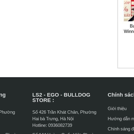
B
Winn
ng
LS2 - EGO - BULLDOG
Chính sác
STORE :
Giới thiệu
 Phường
Số 426 Trần Khát Chân, Phường
Hai bà Trưng, Hà Nội
Hướng dẫn 
Hotline: 0936082739
Chính sáng đổ