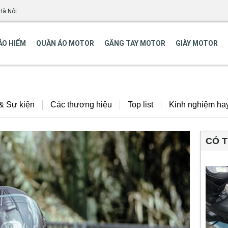
Hà Nội
ẢO HIỂM
QUẦN ÁO MOTOR
GĂNG TAY MOTOR
GIÀY MOTOR
 & Sự kiện
Các thương hiệu
Top list
Kinh nghiệm ha
CÓ 