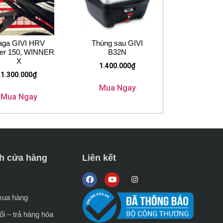
aga GIVI HRV
Thùng sau GIVI
er 150, WINNER
B32N
X
1.400.000
₫
1.300.000
₫
Mua Ngay
Mua Ngay
h cửa hàng
Liên kết
mua hàng
i – trả hàng hóa