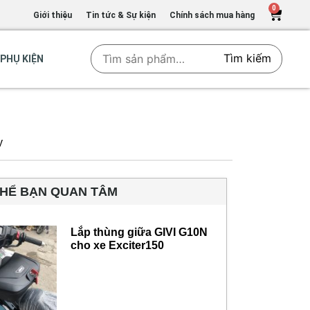
0
Giới thiệu
Tin tức & Sự kiện
Chính sách mua hàng
Tìm kiếm
PHỤ KIỆN
y
THỂ BẠN QUAN TÂM
Lắp thùng giữa GIVI G10N
cho xe Exciter150