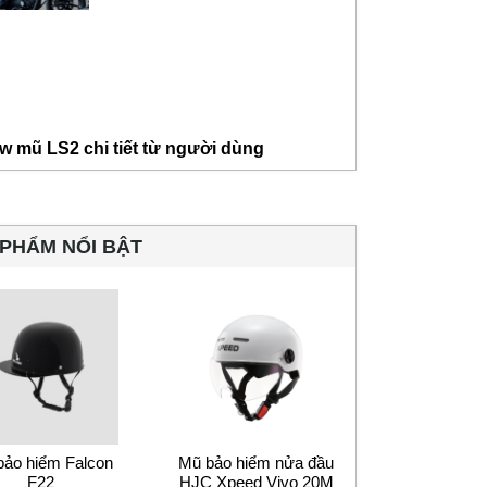
w mũ LS2 chi tiết từ người dùng
PHẨM NỔI BẬT
bảo hiểm Falcon
Mũ bảo hiểm nửa đầu
F22
HJC Xpeed Vivo 20M