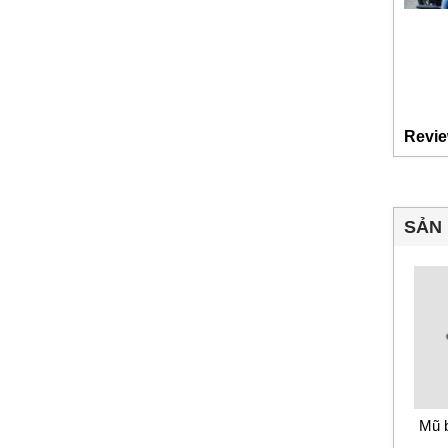
Revie
SẢN 
Mũ 