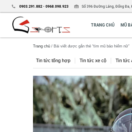
0903.291.882
-
0968.098.923
Số 396 Đường Láng, Đống Đa, 
TRANG CHỦ
MŨ B
Trang chủ
/ Bài viết được gắn thẻ “tìm mũ bảo hiểm nữ”
Tin tức tổng hợp
Tin tức xe cộ
Tin tức