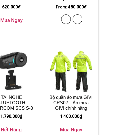
620.000
₫
From:
480.000
₫
Mua Ngay
TAI NGHE
Bộ quần áo mưa GIVI
BLUETOOTH
CRS02 – Áo mưa
ERCOM SCS S-8
GIVI chính hãng
1.790.000
₫
1.400.000
₫
Hết Hàng
Mua Ngay