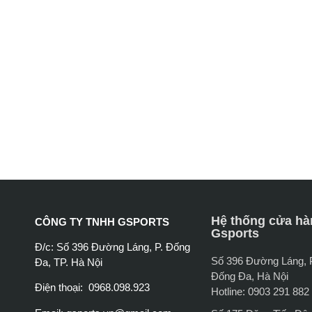
Hệ thống cửa hà
CÔNG TY TNHH GSPORTS
Gsports
Đ/c: Số 396 Đường Láng, P. Đống
Số 396 Đường Láng,
Đa, TP. Hà Nội
Đống Đa, Hà Nội
Điện thoại: 0968.098.923
Hotline: 0903 291 882