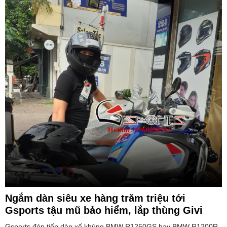
Ngắm dàn siêu xe hàng trăm triệu tới
Gsports tậu mũ bảo hiểm, lắp thùng Givi
Gsports đón tiếp dàn xế khủng BMW R1250GS hay BMW R1200R