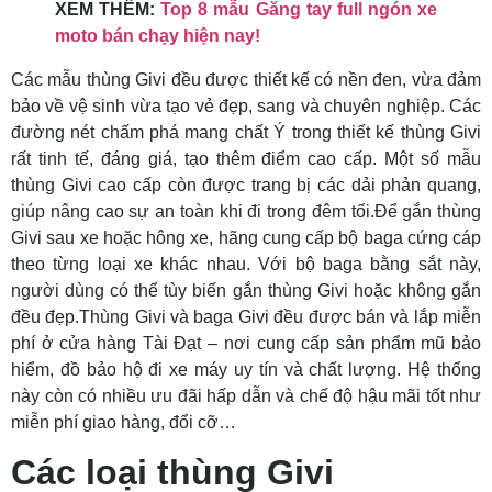
XEM THÊM:
Top 8 mẫu Găng tay full ngón xe
moto bán chạy hiện nay!
Các mẫu thùng Givi đều được thiết kế có nền đen, vừa đảm
bảo về vệ sinh vừa tạo vẻ đẹp, sang và chuyên nghiệp. Các
đường nét chấm phá mang chất Ý trong thiết kế thùng Givi
rất tinh tế, đáng giá, tạo thêm điểm cao cấp. Một số mẫu
thùng Givi cao cấp còn được trang bị các dải phản quang,
giúp nâng cao sự an toàn khi đi trong đêm tối.Để gắn thùng
Givi sau xe hoặc hông xe, hãng cung cấp bộ baga cứng cáp
theo từng loại xe khác nhau. Với bộ baga bằng sắt này,
người dùng có thể tùy biến gắn thùng Givi hoặc không gắn
đều đẹp.Thùng Givi và baga Givi đều được bán và lắp miễn
phí ở cửa hàng Tài Đạt – nơi cung cấp sản phẩm mũ bảo
hiểm, đồ bảo hộ đi xe máy uy tín và chất lượng. Hệ thống
này còn có nhiều ưu đãi hấp dẫn và chế độ hậu mãi tốt như
miễn phí giao hàng, đổi cỡ…
Các loại thùng Givi