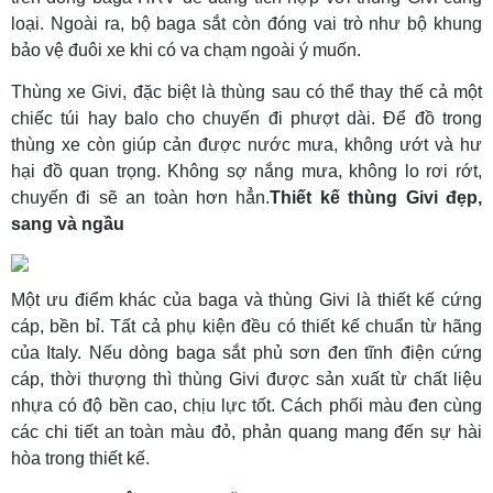
loại. Ngoài ra, bộ baga sắt còn đóng vai trò như bộ khung
bảo vệ đuôi xe khi có va chạm ngoài ý muốn.
Thùng xe Givi, đặc biệt là thùng sau có thể thay thế cả một
chiếc túi hay balo cho chuyến đi phượt dài. Để đồ trong
thùng xe còn giúp cản được nước mưa, không ướt và hư
hại đồ quan trọng. Không sợ nắng mưa, không lo rơi rớt,
chuyến đi sẽ an toàn hơn hẳn.
Thiết kế thùng Givi đẹp,
sang và ngầu
Một ưu điểm khác của baga và thùng Givi là thiết kế cứng
cáp, bền bỉ. Tất cả phụ kiện đều có thiết kế chuẩn từ hãng
của Italy. Nếu dòng baga sắt phủ sơn đen tĩnh điện cứng
cáp, thời thượng thì thùng Givi được sản xuất từ chất liệu
nhựa có độ bền cao, chịu lực tốt. Cách phối màu đen cùng
các chi tiết an toàn màu đỏ, phản quang mang đến sự hài
hòa trong thiết kế.