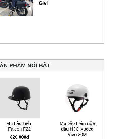
Givi
ẢN PHẨM NỔI BẬT
Mũ bảo hiểm
Mũ bảo hiểm nửa
Falcon F22
đầu HJC Xpeed
Vivo 20M
620.000
₫