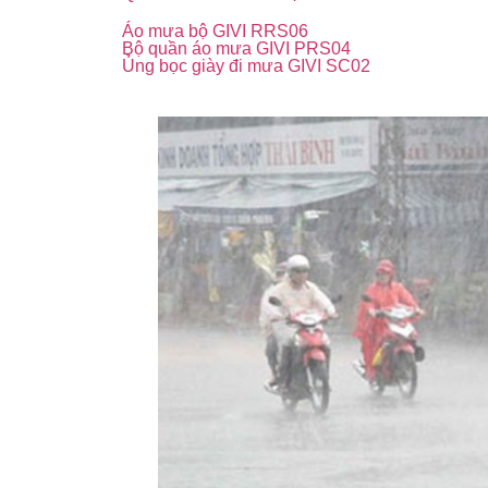
Áo mưa bộ GIVI RRS06
Bộ quần áo mưa GIVI PRS04
Ủng bọc giày đi mưa GIVI SC02