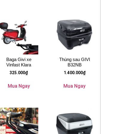
Baga Givi xe
Thùng sau GIVI
Vinfast Klara
B32NB
325.000
₫
1.400.000
₫
Mua Ngay
Mua Ngay