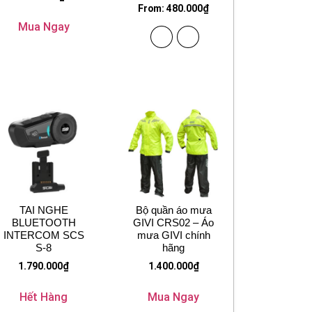
From:
480.000
₫
Mua Ngay
TAI NGHE
Bộ quần áo mưa
BLUETOOTH
GIVI CRS02 – Áo
INTERCOM SCS
mưa GIVI chính
S-8
hãng
1.790.000
₫
1.400.000
₫
Hết Hàng
Mua Ngay