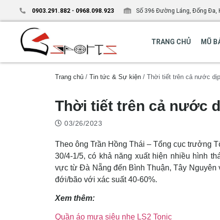
0903.291.882
-
0968.098.923
Số 396 Đường Láng, Đống Đa, 
TRANG CHỦ
MŨ B
Trang chủ
/
Tin tức & Sự kiện
/ Thời tiết trên cả nước dị
Thời tiết trên cả nước d
03/26/2023
Theo ông Trần Hồng Thái – Tổng cục trưởng Tổ
30/4-1/5, có khả năng xuất hiện nhiều hình th
vực từ Đà Nẵng đến Bình Thuận, Tây Nguyên v
đới/bão với xác suất 40-60%.
Xem thêm:
Quần áo mưa siêu nhẹ LS2 Tonic