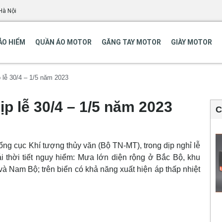
Hà Nội
ẢO HIỂM
QUẦN ÁO MOTOR
GĂNG TAY MOTOR
GIÀY MOTOR
p lễ 30/4 – 1/5 năm 2023
ịp lễ 30/4 – 1/5 năm 2023
C
ng cục Khí tượng thủy văn (Bộ TN-MT), trong dịp nghỉ lễ
ái thời tiết nguy hiểm: Mưa lớn diện rộng ở Bắc Bộ, khu
à Nam Bộ; trên biển có khả năng xuất hiện áp thấp nhiệt