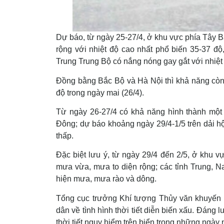
Dự báo, từ ngày 25-27/4, ở khu vực phía Tây B
rộng với nhiệt độ cao nhất phổ biến 35-37 độ
Trung Trung Bộ có nắng nóng gay gắt với nhiệt 
Đồng bằng Bắc Bộ và Hà Nội thì khả năng còn n
độ trong ngày mai (26/4).
Từ ngày 26-27/4 có khả năng hình thành một 
Đông; dự báo khoảng ngày 29/4-1/5 trên dải hộ
thấp.
Đặc biệt lưu ý, từ ngày 29/4 đến 2/5, ở khu 
mưa vừa, mưa to diện rộng; các tỉnh Trung, 
hiện mưa, mưa rào và dông.
Tổng cục trưởng Khí tượng Thủy văn khuyến 
dân về tình hình thời tiết diễn biến xấu. Đáng 
thời tiết nguy hiểm trên biển trong những ngày n