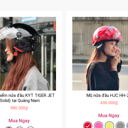
hiểm nửa đầu KYT TIGER JET
Mũ nửa đầu HJC HH-
(Solid) tại Quảng Nam
400.000
₫
980.000
₫
Mua Ngay
Mua Ngay