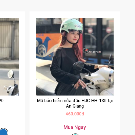
20
Mũ bảo hiểm nửa đầu HJC HH-13II tại
An Giang
460.000
₫
Mua Ngay